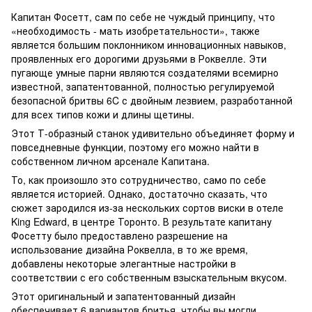
Капитан Фосетт, сам по себе не чуждый принципу, что
«необходимость - мать изобретательности», также
является большим поклонником инновационных навыков,
проявленных его дорогими друзьями в Роквелле. Эти
пугающе умные парни являются создателями всемирно
известной, запатентованной, полностью регулируемой
безопасной бритвы 6C с двойным лезвием, разработанной
для всех типов кожи и длины щетины.
Этот Т-образный станок удивительно объединяет форму и
повседневные функции, поэтому его можно найти в
собственном личном арсенале Капитана.
То, как произошло это сотрудничество, само по себе
является историей. Однако, достаточно сказать, что
сюжет зародился из-за нескольких сортов виски в отеле
King Edward, в центре Торонто. В результате капитану
Фосетту было предоставлено разрешение на
использование дизайна Роквелла, в то же время,
добавлены некоторые элегантные настройки в
соответствии с его собственным взыскательным вкусом.
Этот оригинальный и запатентованный дизайн
обеспечивает 6 вариантов бритья, чтобы вы могли