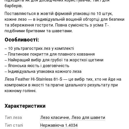
барберів.
Поставляються в жовтій фірмовій упаковці по 10 штук,
кожне лезо — в індивідуальній вощеній обгортці для безпеки
та збереження гостроти. Повна сумісність з усіма Т-
подібними бритвами та шаветами.
Особливості:
– 10 ультрагострих лез у комплекті
– Платинове покриття для плавного ковзання
– Найкращий вибір для грубої та жорсткої щетини
– Японська якість і довговічність
– Індивідуальна упаковка кожного леза
Леза Feather Hi-Stainless 81-S — це вибір тих, хто не йде на
компроміси в якості та прагне ідеального результату при
кожному голінні.
Характеристики
Тип леза
Лезо класичне
,
Лезо для шавети
Тип сталі
Нержавіюча 1.4034