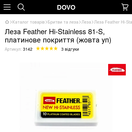
DOVO
Каталог товарів
Бритви та леза
Леза
Леза Feather Hi-St
Леза Feather Hi-Stainless 81-S,
платинове покриття (жовта уп)
Артикул:
3142
3 відгуки