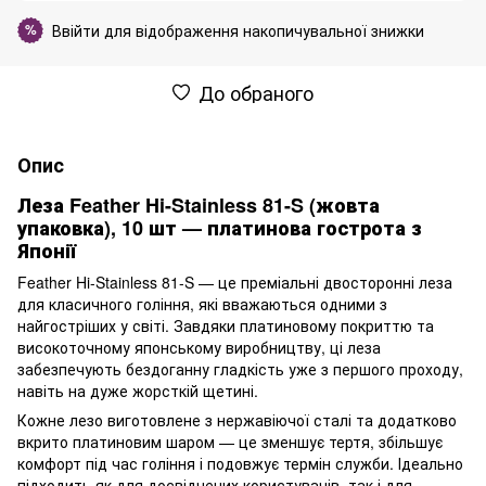
Ввійти
для відображення накопичувальної знижки
%
До обраного
Опис
Леза Feather Hi-Stainless 81-S (жовта
упаковка), 10 шт — платинова гострота з
Японії
Feather Hi-Stainless 81-S — це преміальні двосторонні леза
для класичного гоління, які вважаються одними з
найгостріших у світі. Завдяки платиновому покриттю та
високоточному японському виробництву, ці леза
забезпечують бездоганну гладкість уже з першого проходу,
навіть на дуже жорсткій щетині.
Кожне лезо виготовлене з нержавіючої сталі та додатково
вкрито платиновим шаром — це зменшує тертя, збільшує
комфорт під час гоління і подовжує термін служби. Ідеально
підходить як для досвідчених користувачів, так і для