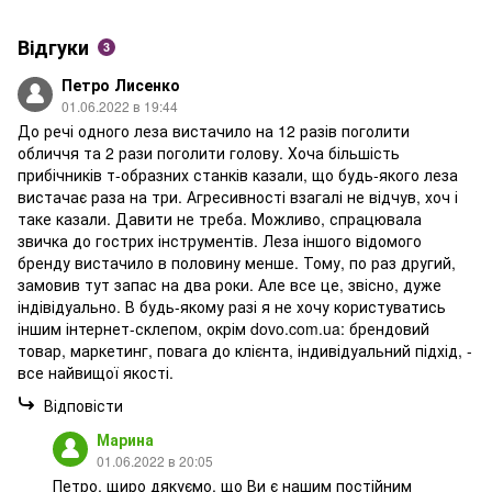
Відгуки
3
Петро Лисенко
01.06.2022 в 19:44
До речі одного леза вистачило на 12 разів поголити
обличчя та 2 рази поголити голову. Хоча більшість
прибічників т-образних станків казали, що будь-якого леза
вистачає раза на три. Агресивності взагалі не відчув, хоч і
таке казали. Давити не треба. Можливо, спрацювала
звичка до гострих інструментів. Леза іншого відомого
бренду вистачило в половину менше. Тому, по раз другий,
замовив тут запас на два роки. Але все це, звісно, дуже
індівідуально. В будь-якому разі я не хочу користуватись
іншим інтернет-склепом, окрім dovo.com.ua: брендовий
товар, маркетинг, повага до клієнта, індивідуальний підхід, -
все найвищої якості.
Відповісти
Марина
01.06.2022 в 20:05
Петро, щиро дякуємо, що Ви є нашим постійним