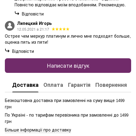
Повністю відповідає моїм вподобанням. Рекомендую.
Відповісти
Липецкий Игорь
12.05.2021 в 21:17
Острее чем меркур платинум и лично мне подходят больше,
оценка пять из пяти!
Відповісти
Написати відгук
Доставка
Оплата
Гарантія
Повернення
К
Безкоштовна доставка при замовленні на суму вище
1499
грн
По Україні - по тарифам перевізника при замовленні до
1499
грн
Більше інформації про доставку