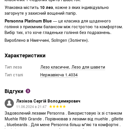
Упаковка містить
10 лез
, кожне з яких індивідуально
загорнуте у захисний вощений папір.
Personna Platinum Blue
— це класика для щоденного
гоління з приємним балансом між гостротою та комфортом.
Вибір тих, хто хоче гладеньке гоління без подразнень.
Вироблено в Німеччині, Solingen (Золінген).
Характеристики
Тип леза
Лезо класичне
,
Лезо для шавети
Тип сталі
Нержавіюча 1.4034
Відгуки
3
Лизіков Сергій Володимирович
11.06.2024 в 21:47
Задоволений лезами Personna . Використовую їх зі станком
Muehle R89 Grande . Порівнював з лезами від muehle , gillette
, bluebeards . Для мене Personna більш м"які та комфортні .