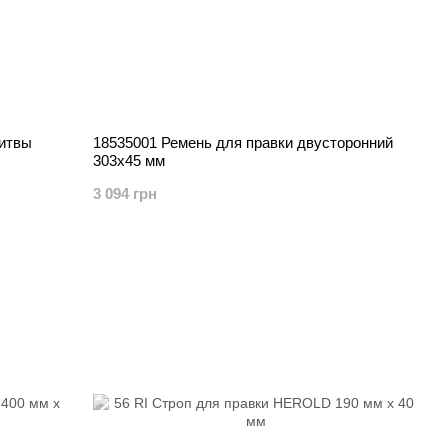
ритвы
18535001 Ремень для правки двусторонний
303х45 мм
3 094 грн