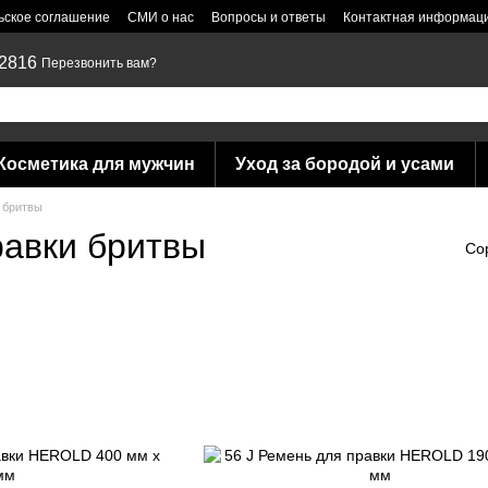
ьское соглашение
СМИ о нас
Вопросы и ответы
Контактная информац
 2816
Перезвонить вам?
Косметика для мужчин
Уход за бородой и усами
 бритвы
равки бритвы
Со