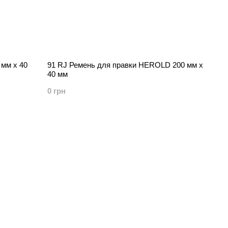
мм х 40
91 RJ Ремень для правки HEROLD 200 мм х
40 мм
0 грн