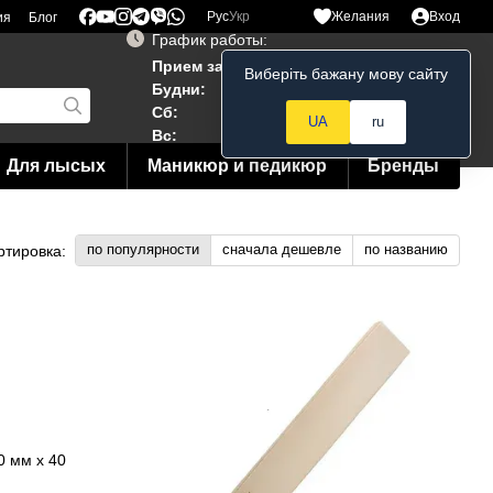
Рус
Укр
Желания
Вход
ия
Блог
График работы:
Прием заказов 24/7
Виберіть бажану мову сайту
Мой заказ
Будни:
10:00–19:00
Сб:
12:00–18:00
UA
ru
Вс:
12:00--15:00
Для лысых
Маникюр и педикюр
Бренды
по популярности
сначала дешевле
по названию
ртировка: