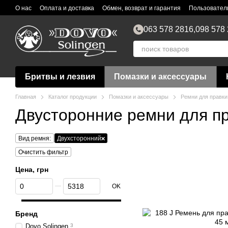
Перейти к основному контенту
О нас
Оплата и доставка
Обмен, возврат и гарантия
Пользовател
063 578 2816,
098 578
Бритвы и лезвия
Помазки и аксессуары
Главная
Каталог продукции
Помазки и аксессуары
Ремни для правки
Двусторонние ремни для п
Вид ремня:
Двухсторонний
Очистить фильтр
Цена, грн
От Цена, грн
До Цена, грн
OK
Бренд
Dovo Solingen
3