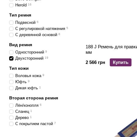
Herold
16
Тип ремня
Подвесной
6
С регулировкой натяжения
5
С деревянной основой
8
Вид ремня
188 J Ремень для прав
мм
Односторонний
9
Двухсторонний
19
2 566 грн
Купить
Тип кожи
Воловья кожа
9
Юфть
9
Дикая юфть
1
Вторая сторона ремня
Лён/конопля
6
Сланец
1
Дерево
1
С покрытием пастой
7