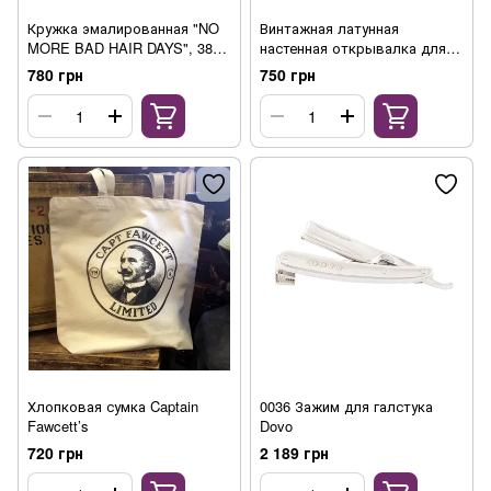
Кружка эмалированная "NO
Винтажная латунная
MORE BAD HAIR DAYS", 380
настенная открывалка для
мл
бутылок Captain Fawcett’s
780 грн
750 грн
Хлопковая сумка Captain
0036 Зажим для галстука
Fawcett’s
Dovo
720 грн
2 189 грн