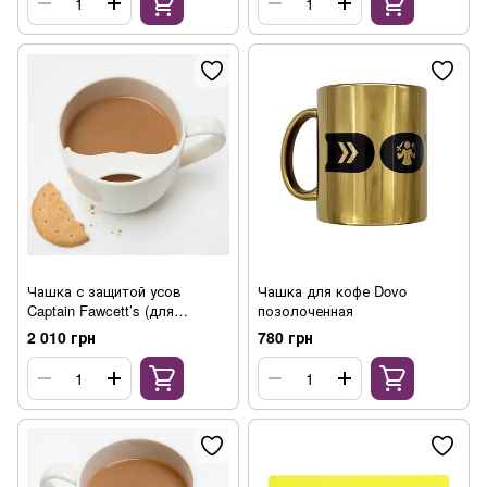
Чашка с защитой усов
Чашка для кофе Dovo
Captain Fawcett’s (для
позолоченная
правши)
2 010 грн
780 грн