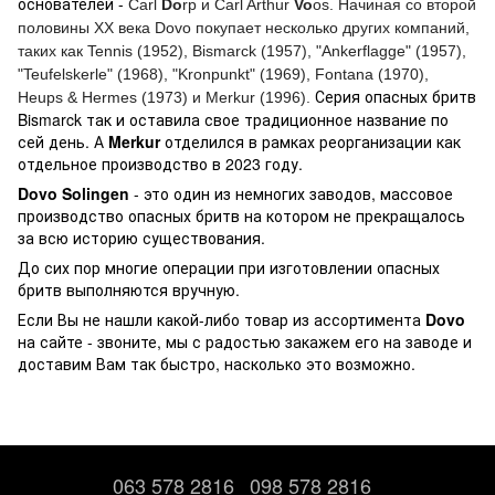
основателей -
Carl
Do
rp и Carl Arthur
Vo
os. Начиная со второй
половины ХХ века Dovo покупает несколько других компаний,
таких как Tennis (1952), Bismarck (1957), "Ankerflagge" (1957),
"Teufelskerle" (1968), "Kronpunkt" (1969), Fontana (1970),
Серия опасных бритв
Heups & Hermes (1973) и Merkur (1996).
Bismarck так и оставила свое традиционное название по
сей день. А
Merkur
отделился в рамках реорганизации как
отдельное производство в 2023 году.
Dovo Solingen
- это один из немногих заводов, массовое
производство опасных бритв на котором не прекращалось
за всю историю существования.
До сих пор многие операции при изготовлении опасных
бритв выполняются вручную.
Если Вы не нашли какой-либо товар из ассортимента
Dovo
на сайте - звоните, мы с радостью закажем его на заводе и
доставим Вам так быстро, насколько это возможно.
063 578 2816
098 578 2816