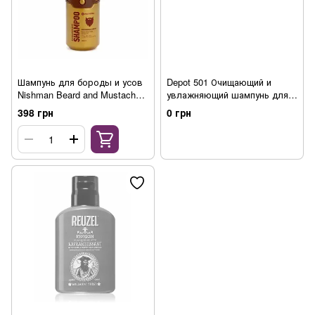
Шампунь для бороды и усов
Depot 501 Очищающий и
Nishman Beard and Mustache
увлажняющий шампунь для
Care Shampoo 200 мл
бороды, 250 мл
398 грн
0 грн