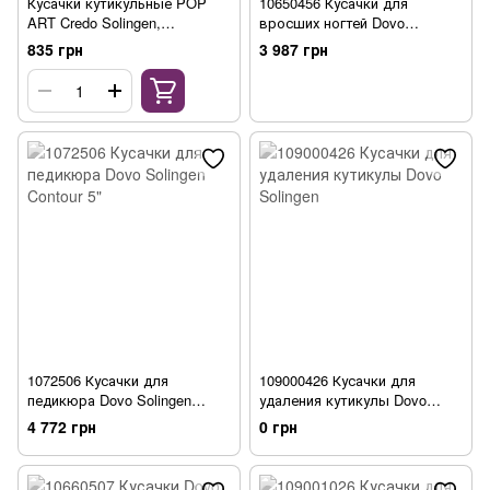
Кусачки кутикульные POP
10650456 Кусачки для
ART Credo Solingen,
вросших ногтей Dovo
никелированные, 10 см
Solingen Contour 4 1/2"
835 грн
3 987 грн
1072506 Кусачки для
109000426 Кусачки для
педикюра Dovo Solingen
удаления кутикулы Dovo
Contour 5"
Solingen
4 772 грн
0 грн