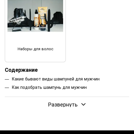
Наборы для волос
Содержание
Какие бывают виды шампуней для мужчин
Как подобрать шампунь для мужчин
Развернуть
Важным атрибутом каждого джентльмена в уходе за
прической является мужской шампунь. Подбор правильного
средства для мытья головы — залог здоровья волос и
кожи. Профессиональные продукты для ухода
изготавливаются из натуральных компонентов, более
бережно ухаживают за волосами, обладают приятным,