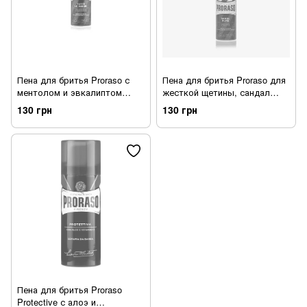
Пена для бритья Proraso с
Пена для бритья Proraso для
ментолом и эвкалиптом
жесткой щетины, сандал
(зеленая серия), 50 мл
(красная линия), 50 мл
130 грн
130 грн
Пена для бритья Proraso
Protective с алоэ и