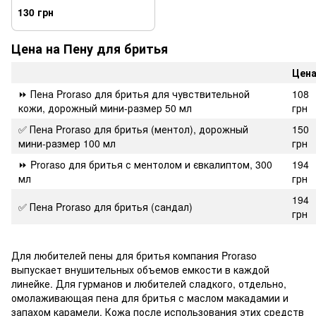
витамином Е (синяя серия),
130 грн
50 мл
Цена на Пену для бритья
Цена
⏩ Пена Proraso для бритья для чувствительной
108
кожи, дорожный мини-размер 50 мл
грн
✅ Пена Proraso для бритья (ментол), дорожный
150
мини-размер 100 мл
грн
⏩ Proraso для бритья с ментолом и євкалиптом, 300
194
мл
грн
194
✅ Пена Proraso для бритья (сандал)
грн
Для любителей пены для бритья компания Proraso
выпускает внушительных объемов емкости в каждой
линейке. Для гурманов и любителей сладкого, отдельно,
омолаживающая пена для бритья с маслом макадамии и
запахом карамели. Кожа после использования этих средств