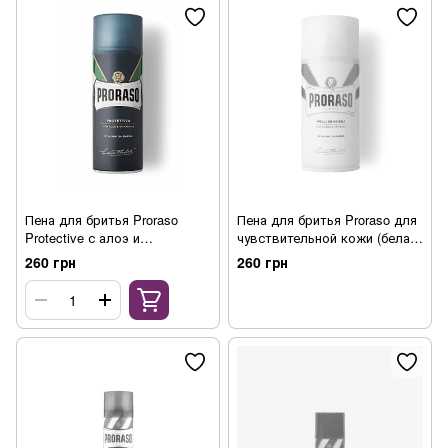
Пена для бритья Proraso
Пена для бритья Proraso для
Protective с алоэ и
чувствительной кожи (белая
витамином Е (синяя серия),
серия), 300 мл
260 грн
260 грн
300 мл