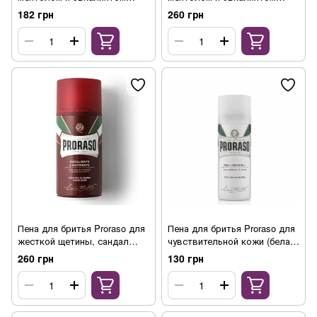
(зеленая серия), 100 мл
(зеленая серия), 300 мл
182 грн
260 грн
Пена для бритья Proraso для
Пена для бритья Proraso для
жесткой щетины, сандал
чувствительной кожи (белая
(красная линия), 300 мл
серия), 50 мл
260 грн
130 грн