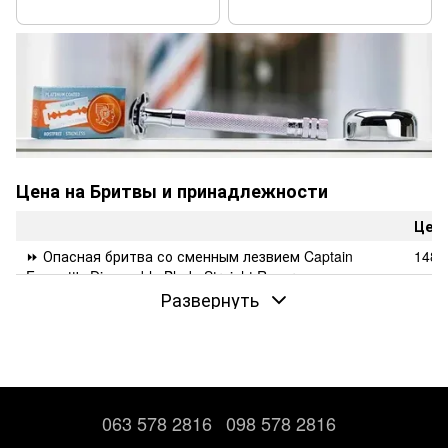
Цена на Бритвы и принадлежности
Цена
⏩ Опасная бритва со сменным лезвием Captain
1485
Fawcett's Disposable Blade Straight Razor
грн
Развернуть
1401
✅ Безопасная бритва Merkur 33C Dovo Solingen
грн
⏩ Подарочный набор для бритья Captain Fawcett’s с
2470
лезвиями Gillette Mach 3
грн
✅ Бритвенный набор MACH 3 black Golddachs shaving
1780
063 578 2816
098 578 2816
set
грн