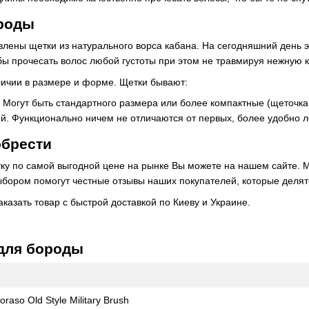
роды
лены щетки из натурального ворса кабана. На сегодняшний день э
 бы прочесать волос любой густоты при этом не травмируя нежну
личии в размере и форме. Щетки бывают:
. Могут быть стандартного размера или более компактные (щеточка 
ой. Функционально ничем не отличаются от первых, более удобно л
обрести
тку по самой выгодной цене на рынке Вы можете на нашем сайте. 
ыбором помогут честные отзывы наших покупателей, которые делят
аказать товар с быстрой доставкой по Киеву и Украине.
 для бороды
aso Old Style Military Brush