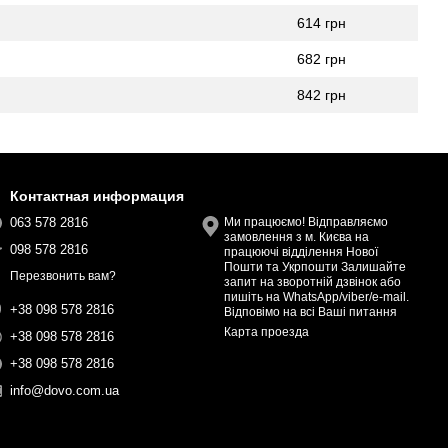
614 грн
682 грн
842 грн
Контактная информация
063 578 2816
Ми працюємо! Відправляємо
замовлення з м. Києва на
098 578 2816
працюючі відділення Нової
Пошти та Укрпошти Залишайте
Перезвонить вам?
запит на зворотній дзвінок або
пишіть на WhatsApp/viber/e-mail.
+38 098 578 2816
Відповімо на всі Ваші питання
Карта проезда
+38 098 578 2816
+38 098 578 2816
info@dovo.com.ua