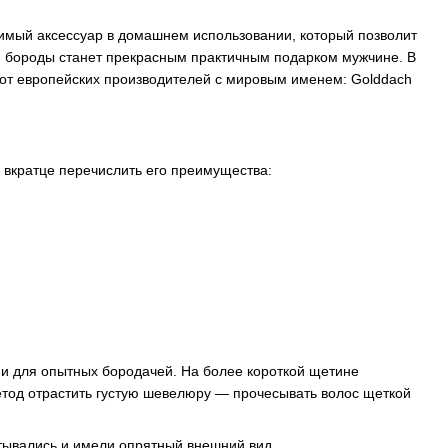
имый аксессуар в домашнем использовании, который позволит
ля бороды станет прекрасным практичным подарком мужчине. В
 от европейских производителей с мировым именем: Golddach
 вкратце перечислить его преимущества:
ак и для опытных бородачей. На более короткой щетине
тод отрастить густую шевелюру — прочесывать волос щеткой
утывались и имели опрятный внешний вид.