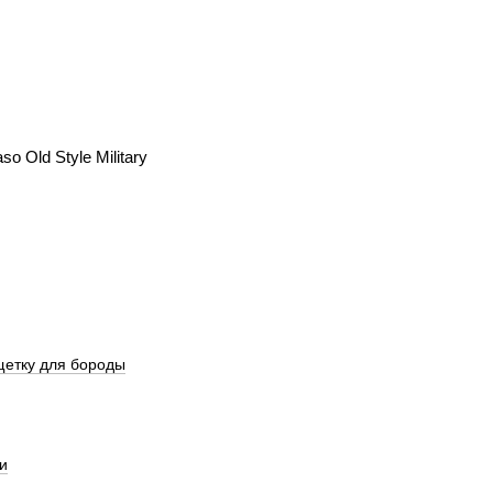
o Old Style Military
щетку для бороды
и