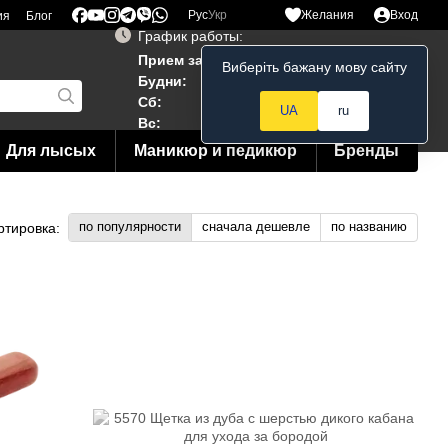
Рус
Укр
Желания
Вход
ия
Блог
График работы:
Прием заказов 24/7
Виберіть бажану мову сайту
Мой заказ
Будни:
10:00–19:00
Сб:
12:00–18:00
UA
ru
Вс:
12:00--15:00
Для лысых
Маникюр и педикюр
Бренды
по популярности
сначала дешевле
по названию
ртировка: