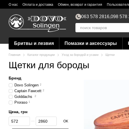
Перейти к основному контенту
О нас
Оплата и доставка
Обмен, возврат и гарантия
Пользовател
063 578 2816,
098 578
Бритвы и лезвия
Помазки и аксессуары
Главная
Каталог продукции
Уход за бородой и усами
Щетки
Щетки для бороды
Бренд
Dovo Solingen
2
Captain Fawcett
2
Golddachs
2
Proraso
1
Цена, грн
От Цена, грн
До Цена, грн
OK