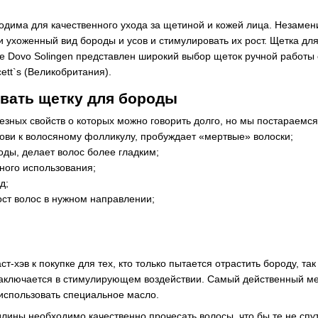
одима для качественного ухода за щетиной и кожей лица. Незамен
 ухоженный вид бороды и усов и стимулировать их рост. Щетка д
е Dovo Solingen представлен широкий выбор щеток ручной работы
ett`s (Великобритания).
вать щетку для бороды
езных свойств о которых можно говорить долго, но мы постараемся
ови к волосяному фолликулу, пробуждает «мертвые» волоски;
оды, делает волос более гладким;
ного использования;
д;
ст волос в нужном направлении;
т-хэв к покупке для тех, кто только пытается отрастить бороду, т
аключается в стимулирующем воздействии. Самый действенный ме
 использовать специальное масло.
лины необходимо качественно прочесать волосы, что бы те не сп