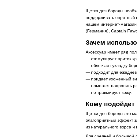
Щетка для бороды необх
поддерживать опрятный и
нашем интернет-магазин
(Германия), Captain Fawc
Зачем использо
Аксессуар имеет ряд пол
— стимулирует приток кр
— облегчает укладку бор
— подходит для ежеднев
— придает ухоженный ви
— помогает направить ро
— не травмирует кожу.
Кому подойдет
Щетки для бороды это мас
благоприятный эффект з
из натурального ворса и
Для средней и большой д