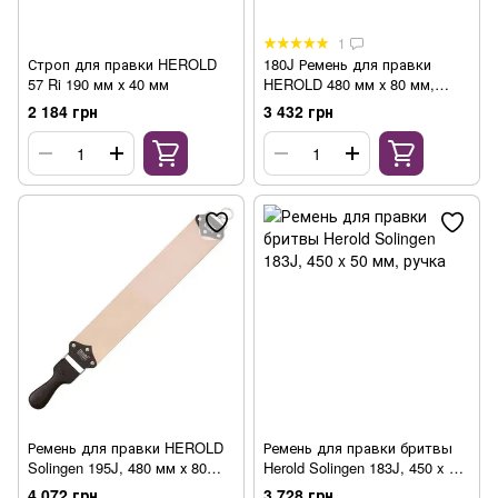
1
Строп для правки HEROLD
180J Ремень для правки
57 Ri 190 мм х 40 мм
HEROLD 480 мм х 80 мм,
юфть
2 184 грн
3 432 грн
Ремень для правки HEROLD
Ремень для правки бритвы
Solingen 195J, 480 мм х 80
Herold Solingen 183J, 450 x 50
мм, с ручкой
мм, ручка
4 072 грн
3 728 грн