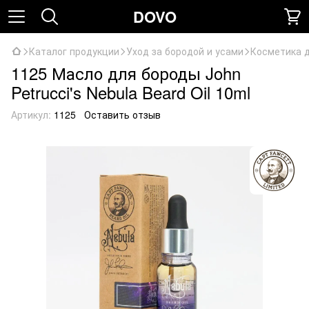
DOVO
Каталог продукции
Уход за бородой и усами
Косметика 
1125 Масло для бороды John
Petrucci's Nebula Beard Oil 10ml
Артикул:
1125
Оставить отзыв