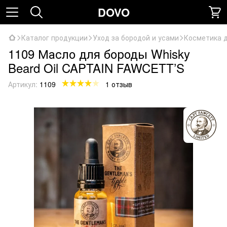
DOVO
Каталог продукции
Уход за бородой и усами
Косметика 
1109 Масло для бороды Whisky
Beard Oil CAPTAIN FAWCETT’S
Артикул:
1109
1 отзыв