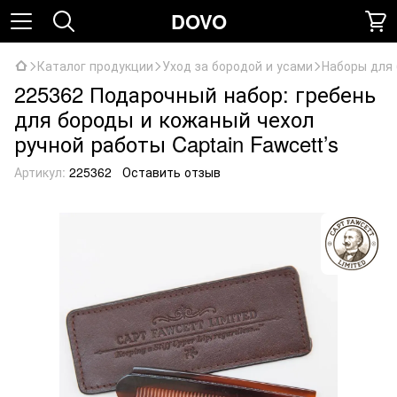
DOVO
Каталог продукции
Уход за бородой и усами
Наборы для 
225362 Подарочный набор: гребень
для бороды и кожаный чехол
ручной работы Captain Fawcett’s
Артикул:
225362
Оставить отзыв