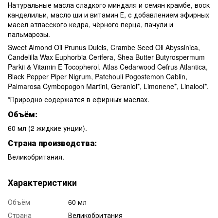
Натуральные масла сладкого миндаля и семян крамбе, воск
канделильи, масло ши и витамин Е, с добавлением эфирных
масел атласского кедра, чёрного перца, пачули и
пальмарозы.
Sweet Almond Oil Prunus Dulcis, Crambe Seed Oil Abyssinica,
Candelilla Wax Euphorbia Cerifera, Shea Butter Butyrospermum
Parkii & Vitamin E Tocopherol. Atlas Cedarwood Cefrus Atlantica,
Black Pepper Piper Nigrum, Patchouli Pogostemon Cablin,
Palmarosa Cymbopogon Martini, Geraniol*, Limonene*, Linalool*.
*Природно содержатся в ефирных маслах.
Объём:
60 мл (2 жидкие унции).
Страна производства:
Великобритания.
Характеристики
Объём
60 мл
Страна
Великобритания