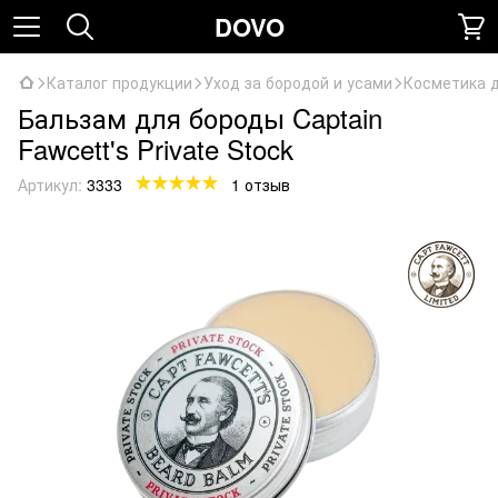
DOVO
Каталог продукции
Уход за бородой и усами
Косметика 
Бальзам для бороды Captain
Fawcett's Private Stock
Артикул:
3333
1 отзыв