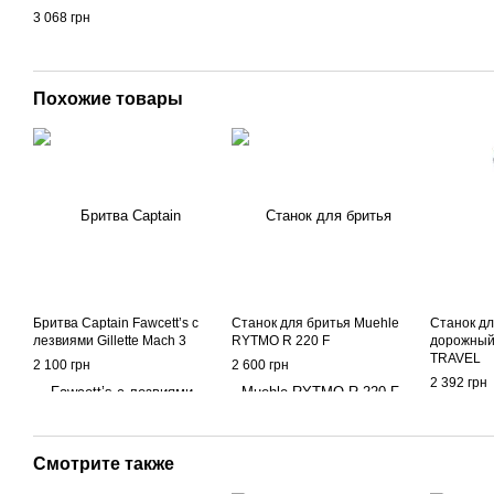
3 068 грн
Похожие товары
Бритва Captain Fawcett’s с
Станок для бритья Muehle
Станок дл
лезвиями Gillette Mach 3
RYTMO R 220 F
дорожный
TRAVEL
2 100 грн
2 600 грн
2 392 грн
Смотрите также