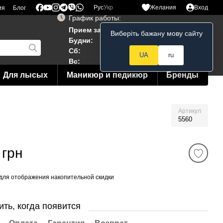
Рус
Укр
Желания
Вход
ия
Блог
График работы:
Прием заказов 24/7
Виберіть бажану мову сайту
Мой заказ
Будни:
10:00–19:00
Сб:
12:00–18:00
UA
ru
Вс:
12:00--15:00
Для лысых
Маникюр и педикюр
Бренды
Артикул
5560
 грн
для отображения накопительной скидки
ть, когда появится