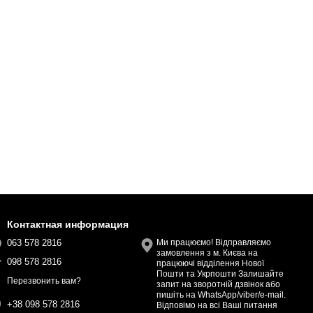
Контактная информация
063 578 2816
Ми працюємо! Відправляємо
замовлення з м. Києва на
098 578 2816
працюючі відділення Нової
Пошти та Укрпошти Залишайте
Перезвонить вам?
запит на зворотній дзвінок або
пишіть на WhatsApp/viber/e-mail.
+38 098 578 2816
Відповімо на всі Ваші питання