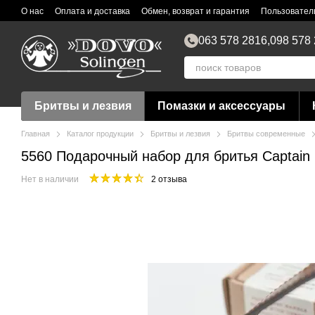
Перейти к основному контенту
О нас
Оплата и доставка
Обмен, возврат и гарантия
Пользовател
063 578 2816,
098 578
Бритвы и лезвия
Помазки и аксессуары
Главная
Каталог продукции
Бритвы и лезвия
Бритвы современные
5560 Подарочный набор для бритья Captain F
Нет в наличии
2 отзыва