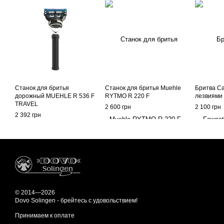
Станок для бритья
Станок для бритья Muehle
Бритва Cap
дорожный MUEHLE R 536 F
RYTMO R 220 F
лезвиями G
TRAVEL
2 600 грн
2 100 грн
2 392 грн
© 2014—2026
Dovo Solingen - брейтесь с удовольствием!
Принимаем к оплате