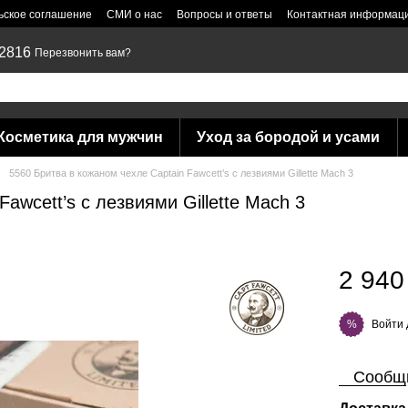
ьское соглашение
СМИ о нас
Вопросы и ответы
Контактная информац
 2816
Перезвонить вам?
Косметика для мужчин
Уход за бородой и усами
5560 Бритва в кожаном чехле Captain Fawcett’s с лезвиями Gillette Mach 3
awcett’s с лезвиями Gillette Mach 3
2 940
Войти
%
Сообщи