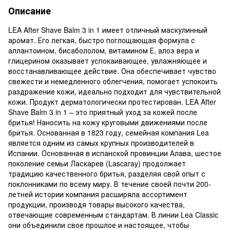
Описание
LEA After Shave Balm 3 in 1 имеет отличный маскулинный
аромат. Его легкая, быстро поглощающая формула с
аллантоином, бисабололом, витамином Е, алоэ вера и
глицерином оказывает успокаивающее, увлажняющее и
восстанавливающее действие. Она обеспечивает чувство
свежести и немедленного облегчения, помогает успокоить
раздражение кожи, идеально подходит для чувствительной
кожи. Продукт дерматологически протестирован. LEA After
Shave Balm 3 in 1 – это приятный уход за кожей после
бритья! Наносить на кожу круговыми движениями после
бритья. Основанная в 1823 году, семейная компания Lea
является одним из самых крупных производителей в
Испании. Основанная в испанской провинции Алава, шестое
поколение семьи Ласкарев (Lascaray) продолжает
традицию качественного бритья, разделяя свой опыт с
поклонниками по всему миру. В течение своей почти 200-
летней истории компания расширяла ассортимент
продукции, производя товары высокого качества,
отвечающие современным стандартам. В линии Lea Classic
они объединили свое прошлое и настоящее, чтобы