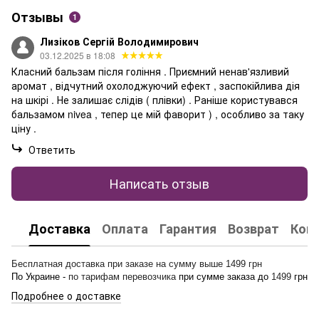
Отзывы
1
Лизіков Сергій Володимирович
03.12.2025 в 18:08
Класний бальзам після гоління . Приємний ненав'язливий
аромат , відчутний охолоджуючий ефект , заспокійлива дія
на шкірі . Не залишає слідів ( плівки) . Раніше користувався
бальзамом nivea , тепер це мій фаворит ) , особливо за таку
ціну .
Ответить
Написать отзыв
Доставка
Оплата
Гарантия
Возврат
Кон
Бесплатная доставка при заказе на сумму выше 1499 грн
По Украине -
по тарифам перевозчика
при сумме заказа до
1499
грн
Подробнее о доставке