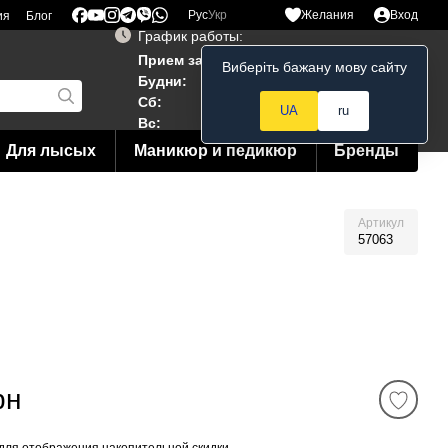
Рус
Укр
Желания
Вход
ия
Блог
График работы:
Прием заказов 24/7
Виберіть бажану мову сайту
Мой заказ
Будни:
10:00–19:00
Сб:
12:00–18:00
UA
ru
Вс:
12:00--15:00
Для лысых
Маникюр и педикюр
Бренды
Артикул
57063
рн
для отображения накопительной скидки