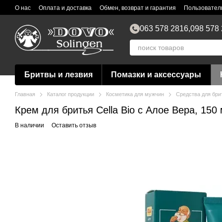
Перейти к основному контенту
О нас
Оплата и доставка
Обмен, возврат и гарантия
Пользовател
063 578 2816,
098 578
Бритвы и лезвия
Помазки и аксессуары
Главная
Каталог продукции
Косметика для мужчин
Средства для бри
Крем для бритья Cella Bio с Алое Вера, 150
В наличии
Оставить отзыв