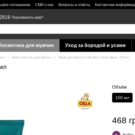
ьское соглашение
СМИ о нас
Вопросы и ответы
Контактная информац
 2816
Перезвонить вам?
Косметика для мужчин
Уход за бородой и усами
тья
Крем или гель для бритья
Крем для бритья Cella Bio с Алое Вера, 150 мл
 мл
Объём
150 мл
468 г
Войти