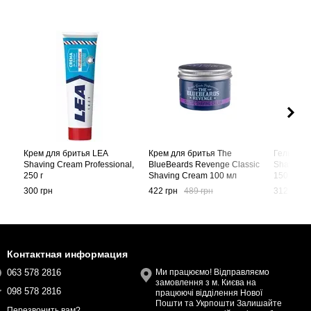
Крем для бритья LEA
Крем для бритья The
Гель для 
Shaving Cream Professional,
BlueBeards Revenge Classic
Shaving G
250 г
Shaving Cream 100 мл
150 мл
300 грн
422 грн
489 грн
312 грн
Контактная информация
063 578 2816
Ми працюємо! Відправляємо
замовлення з м. Києва на
098 578 2816
працюючі відділення Нової
Пошти та Укрпошти Залишайте
Перезвонить вам?