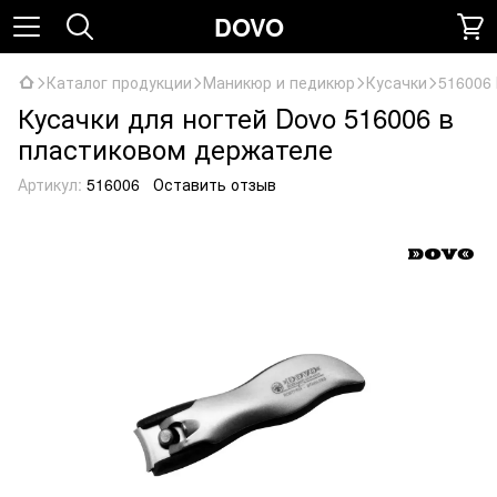
DOVO
Каталог продукции
Маникюр и педикюр
Кусачки
516006
Кусачки для ногтей Dovo 516006 в
пластиковом держателе
Артикул:
516006
Оставить отзыв