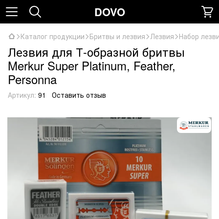
DOVO
Каталог продукции
Бритвы и лезвия
Лезвия
Набор лезв
Лезвия для Т-образной бритвы
Merkur Super Platinum, Feather,
Personna
Артикул:
91
Оставить отзыв