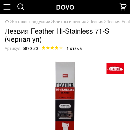
DOVO
Каталог продукции
Бритвы и лезвия
Лезвия
Лезвия Feath
Лезвия Feather Hi-Stainless 71-S
(черная уп)
Артикул:
5870-20
1 отзыв