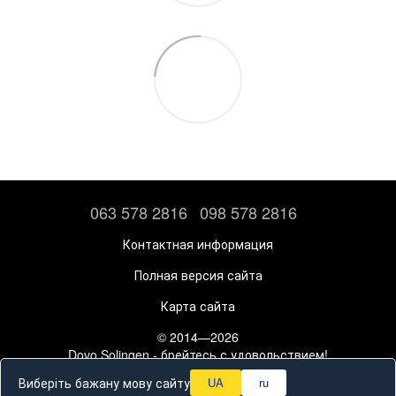
063 578 2816
098 578 2816
Контактная информация
Полная версия сайта
Карта сайта
© 2014—2026
Dovo Solingen - брейтесь с удовольствием!
Рус
Укр
Виберіть бажану мову сайту
UA
ru