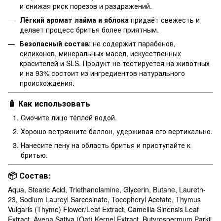
и снижая риск порезов и раздражений.
Лёгкий аромат лайма и яблока
придаёт свежесть и
делает процесс бритья более приятным.
Безопасный состав
: не содержит парабенов,
силиконов, минеральных масел, искусственных
красителей и SLS. Продукт не тестируется на животных
и на 93% состоит из ингредиентов натурального
происхождения.
🧴 Как использовать
Смочите лицо тёплой водой.
Хорошо встряхните баллон, удерживая его вертикально.
Нанесите пену на область бритья и приступайте к
бритью.
📦 Состав:
Aqua, Stearic Acid, Triethanolamine, Glycerin, Butane, Laureth-
23, Sodium Lauroyl Sarcosinate, Tocopheryl Acetate, Thymus
Vulgaris (Thyme) Flower/Leaf Extract, Camellia Sinensis Leaf
Extract, Avena Sativa (Oat) Kernel Extract, Butyrospermum Parkii