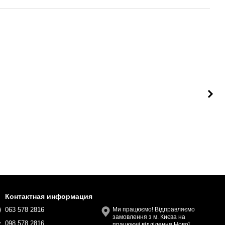
Контактная информация
063 578 2816
Ми працюємо! Відправляємо
замовлення з м. Києва на
098 578 2816
працюючі відділення Нової