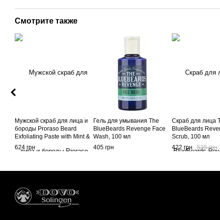
Смотрите также
Мужской скраб для лица и
Гель для умывания The
Скраб для лица 
бороды Proraso Beard
BlueBeards Revenge Face
BlueBeards Reve
Exfoliating Paste with Mint &
Wash, 100 мл
Scrub, 100 мл
Rosemary
624 грн
405 грн
422 грн
535 грн