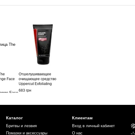
The
Отшелушивающее
nge Face
очищающее средство
Uppercut Exfoliating
Cleanser, 120 мл
683 грн
Каталог
Клиентам
Бритвы и лезвия
Вход в личный кабинет
Помазки и аксессуары
О нас