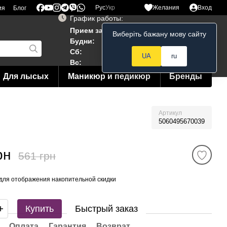
Рус
Укр
Желания
Вход
ия
Блог
График работы:
Прием заказов 24/7
Виберіть бажану мову сайту
Мой заказ
Будни:
10:00–19:00
Сб:
12:00–18:00
UA
ru
Вс:
12:00--15:00
Для лысых
Маникюр и педикюр
Бренды
Артикул
5060495670039
рн
561 грн
для отображения накопительной скидки
Купить
Быстрый заказ
Оплата
Гарантия
Возврат