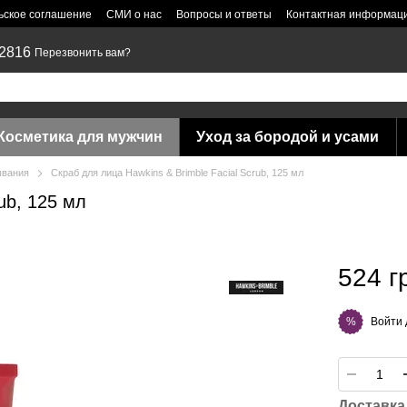
ьское соглашение
СМИ о нас
Вопросы и ответы
Контактная информац
 2816
Перезвонить вам?
Косметика для мужчин
Уход за бородой и усами
ывания
Скраб для лица Hawkins & Brimble Facial Scrub, 125 мл
ub, 125 мл
524 г
Войти
%
Доставка