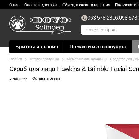
Перейти к основному контенту
О нас
Оплата и доставка
Обмен, возврат и гарантия
Пользовател
063 578 2816,
098 578
Бритвы и лезвия
Помазки и аксессуары
Главная
Каталог продукции
Косметика для мужчин
Средства для ум
Скраб для лица Hawkins & Brimble Facial Scr
В наличии
Оставить отзыв