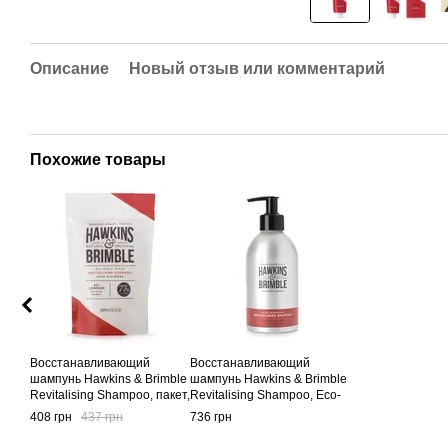
Описание
Новый отзыв или комментарий
Похожие товары
Восстанавливающий
Восстанавливающий
шампунь Hawkins & Brimble
шампунь Hawkins & Brimble
Revitalising Shampoo, пакет,
Revitalising Shampoo, Eco-
300 мл
Refillable, 300 мл
408 грн
437 грн
736 грн