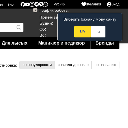
Рус
Укр
Желания
Вход
ия
Блог
График работы:
Прием заказов 24/7
Виберіть бажану мову сайту
Мой заказ
Будни:
10:00–19:00
Сб:
12:00–18:00
UA
ru
Вс:
12:00--15:00
Для лысых
Маникюр и педикюр
Бренды
по популярности
сначала дешевле
по названию
ртировка: