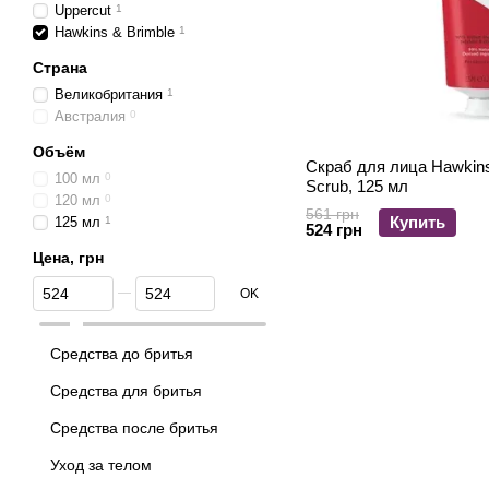
Uppercut
1
Hawkins & Brimble
1
Страна
Великобритания
1
Австралия
0
Объём
Скраб для лица Hawkins 
100 мл
0
Scrub, 125 мл
120 мл
0
561 грн
Купить
125 мл
1
524 грн
Цена, грн
От Цена, грн
До Цена, грн
OK
Средства до бритья
Средства для бритья
Средства после бритья
Уход за телом