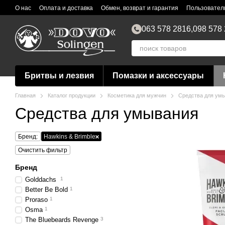
Перейти к основному контенту
О нас
Оплата и доставка
Обмен, возврат и гарантия
Пользовател
063 578 2816,
098 578
Бритвы и лезвия
Помазки и аксессуары
Главная
Каталог продукции
Косметика для мужчин
Средства для ум
Средства для умывания
Бренд:
Hawkins & Brimble
Очистить фильтр
Бренд
Golddachs
1
Better Be Bold
1
Proraso
1
Osma
1
The Bluebeards Revenge
3