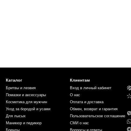
Каталог
Клиентам
Бритвы и лезвия
Вход в личный кабинет
Помазки и аксессуары
О нас
Косметика для мужчин
Оплата и доставка
Уход за бородой и усами
Обмен, возврат и гарантия
Для лысых
Пользовательское соглашение
Маникюр и педикюр
СМИ о нас
Бренды
Вопросы и ответы