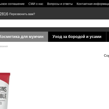
ьское соглашение
СМИ о нас
Вопросы и ответы
Контактная информац
 2816
Перезвонить вам?
Косметика для мужчин
Уход за бородой и усами
ывания
Со