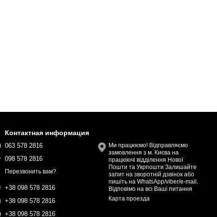
Контактная информация
063 578 2816
Ми працюємо! Відправляємо
замовлення з м. Києва на
098 578 2816
працюючі відділення Нової
Пошти та Укрпошти Залишайте
Перезвонить вам?
запит на зворотній дзвінок або
пишіть на WhatsApp/viber/e-mail.
+38 098 578 2816
Відповімо на всі Ваші питання
Карта проезда
+38 098 578 2816
+38 098 578 2816