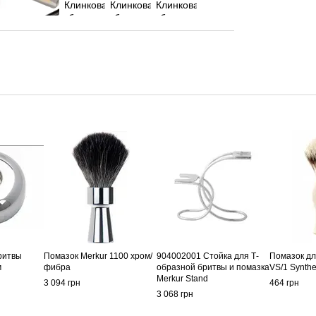
ритвы
Помазок Merkur 1100 хром/
904002001 Стойка для Т-
Помазок для
м
фибра
образной бритвы и помазка
VS/1 Synthe
Merkur Stand
3 094 грн
464 грн
3 068 грн