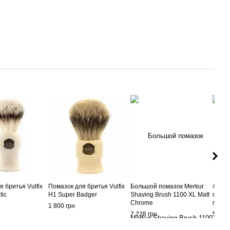
 бритья Vulfix
Помазок для бритья Vulfix
Большой помазок Merkur
47500
tic
H1 Super Badger
Shaving Brush 1100 XL Matt
образ
Chrome
помаз
1 800 грн
7 228 грн
5 148