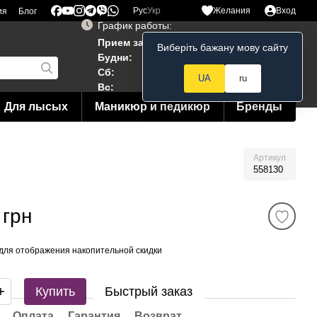
Рус
Укр
Желания
Вход
ия
Блог
График работы:
Прием заказов 24/7
Виберіть бажану мову сайту
Мой заказ
Будни:
10:00–19:00
Сб:
12:00–18:00
UA
ru
Вс:
12:00--15:00
Для лысых
Маникюр и педикюр
Бренды
Артикул
558130
 грн
для отображения накопительной скидки
Купить
Быстрый заказ
Оплата
Гарантия
Возврат