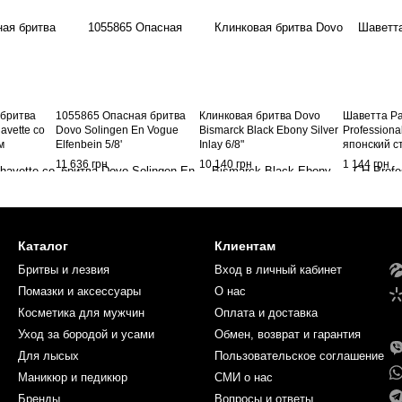
 бритва
1055865 Опасная бритва
Клинковая бритва Dovo
Шаветта Par
avette со
Dovo Solingen En Vogue
Bismarck Black Ebony Silver
Professiona
м
Elfenbein 5/8'
Inlay 6/8"
японский с
11 636 грн
10 140 грн
1 144 грн
Каталог
Клиентам
Бритвы и лезвия
Вход в личный кабинет
Помазки и аксессуары
О нас
Косметика для мужчин
Оплата и доставка
Уход за бородой и усами
Обмен, возврат и гарантия
Для лысых
Пользовательское соглашение
Маникюр и педикюр
СМИ о нас
Бренды
Вопросы и ответы