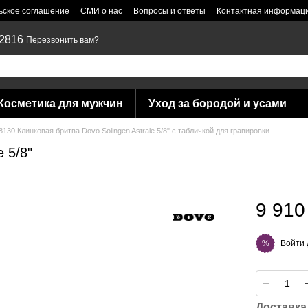
ьское соглашение
СМИ о нас
Вопросы и ответы
Контактная информац
 2816
Перезвонить вам?
Косметика для мужчин
Уход за бородой и усами
8130 Клинковая бритва Dovo Solingen Astrale 5/8" с табличкой для гравировки
 5/8"
9 910
Войти
%
Доставка