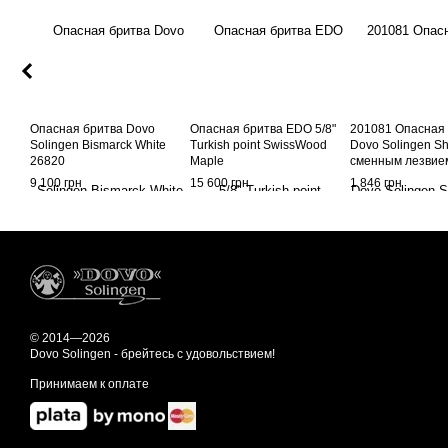
Опасная бритва Dovo
Опасная бритва EDO 5/8"
201081 Опасная
Solingen Bismarck White
Turkish point SwissWood
Dovo Solingen Sh
26820
Maple
сменным лезвие
9 100 грн
15 600 грн
1 846 грн
© 2014—2026
Dovo Solingen - брейтесь с удовольствием!
Принимаем к оплате