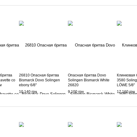
 бритва
26810 Опасная бритва
Опасная бритва Dovo
Клинковая 
avette со
Bismarck Dovo Solingen
Solingen Bismarck White
3580 Soling
м
ebony 6/8"
26820
LÖWE 5/8"
10 140 грн
9 100 грн
17 160 грн