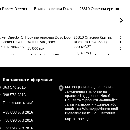
ker Director CH
Бритва опасная Dovo Edo
26810 Опасная бритва
11558
l Barber Razor,
Walnut, 5/8", орех
Bismarck Dovo Solingen
Dovo 
тиль камиссори
ebony 6/8"
15 600 грн
10 92
10 140 грн
Контактная информация
063 578 2816
Ми працюємо! Відправляємо
замовлення з м. Києва на
098 578 2816
працюючі відділення Нової
Пошти та Укрпошти Залишайте
Перезвонить вам?
запит на зворотній дзвінок або
пишіть на WhatsApp/viber/e-mail.
+38 098 578 2816
Відповімо на всі Ваші питання
Карта проезда
+38 098 578 2816
+38 098 578 2816