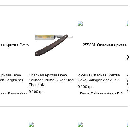
бритва Dovo
Опасная бритва Dovo
255831 Опасная бритва
98581
en Bergischer
Solingen Prima Silver Steel
Dovo Solingen Apex 5/8"
углер
Ebenholz
Solin
9 100 грн
9 100 грн
9 620