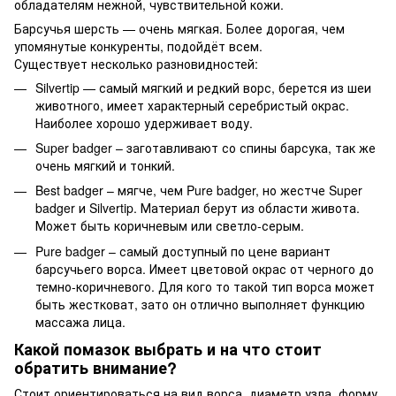
обладателям нежной, чувствительной кожи.
Барсучья шерсть — очень мягкая. Более дорогая, чем
упомянутые конкуренты, подойдёт всем.
Существует несколько разновидностей:
Silvertip — самый мягкий и редкий ворс, берется из шеи
животного, имеет характерный серебристый окрас.
Наиболее хорошо удерживает воду.
Super badger – заготавливают со спины барсука, так же
очень мягкий и тонкий.
Best badger – мягче, чем Pure badger, но жестче Super
badger и Silvertip. Материал берут из области живота.
Может быть коричневым или светло-серым.
Pure badger – самый доступный по цене вариант
барсучьего ворса. Имеет цветовой окрас от черного до
темно-коричневого. Для кого то такой тип ворса может
быть жестковат, зато он отлично выполняет функцию
массажа лица.
Какой помазок выбрать и на что стоит
обратить внимание?
Стоит ориентироваться на вид ворса, диаметр узла, форму,