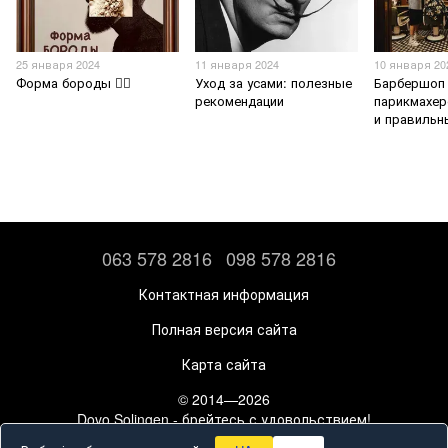
25 января 2024
11 января 2024
10 января 20
Форма бороды 🧔‍♂️
Уход за усами: полезные
Барбершоп
рекомендации
парикмахер
и правильн
063 578 2816
098 578 2816
Контактная информация
Полная версия сайта
Карта сайта
© 2014—2026
Dovo Solingen - брейтесь с удовольствием!