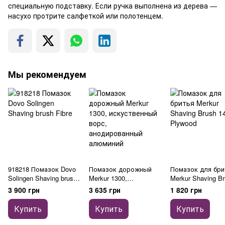
специальную подставку. Если ручка выполнена из дерева —
насухо протрите салфеткой или полотенцем.
Мы рекомендуем
918218 Помазок Dovo
Помазок дорожный
Помазок для бри
Solingen Shaving brush
Merkur 1300,
Merkur Shaving B
Fibre
искуственный ворс,
1400 Plywood
3 900 грн
3 635 грн
1 820 грн
анодированный
алюминий
Купить
Купить
Купить