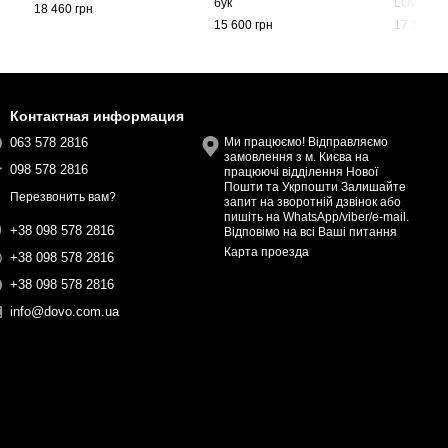
бук
LÖWE 5/8
18 460 грн
15 600 грн
17 160 гр
Контактная информация
063 578 2816
Ми працюємо! Відправляємо
замовлення з м. Києва на
098 578 2816
працюючі відділення Нової
Пошти та Укрпошти Залишайте
Перезвонить вам?
запит на зворотній дзвінок або
пишіть на WhatsApp/viber/e-mail.
+38 098 578 2816
Відповімо на всі Ваші питання
Карта проезда
+38 098 578 2816
+38 098 578 2816
info@dovo.com.ua