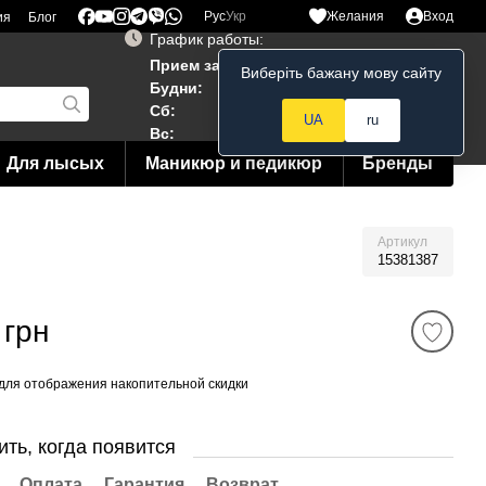
Рус
Укр
Желания
Вход
ия
Блог
График работы:
Прием заказов 24/7
Виберіть бажану мову сайту
Мой заказ
Будни:
10:00–19:00
Сб:
12:00–18:00
UA
ru
Вс:
12:00--15:00
Для лысых
Маникюр и педикюр
Бренды
Артикул
15381387
 грн
для отображения накопительной скидки
ть, когда появится
Оплата
Гарантия
Возврат