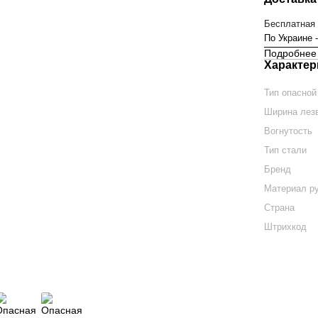
Бесплатная 
По Украине 
Подробнее 
Характер
Тип опасной
Ширина лез
Вогнутость
Тип стали
Бренд
Материал р
Страна
Штрихкод