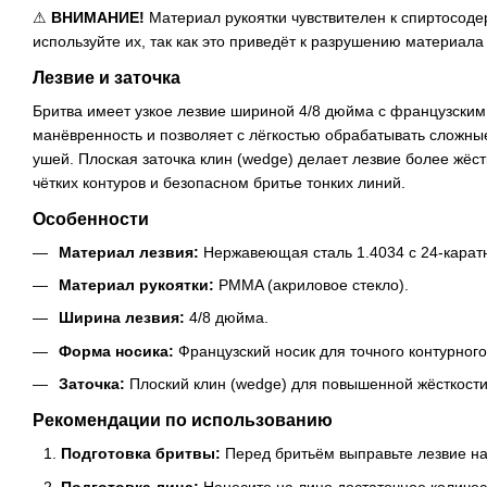
⚠
ВНИМАНИЕ!
Материал рукоятки чувствителен к спиртосод
используйте их, так как это приведёт к разрушению материала 
Лезвие и заточка
Бритва имеет узкое лезвие шириной 4/8 дюйма с французским
манёвренность и позволяет с лёгкостью обрабатывать сложные 
ушей. Плоская заточка клин (wedge) делает лезвие более жёс
чётких контуров и безопасном бритье тонких линий.
Особенности
Материал лезвия:
Нержавеющая сталь 1.4034 с 24-карат
Материал рукоятки:
PMMA (акриловое стекло).
Ширина лезвия:
4/8 дюйма.
Форма носика:
Французский носик для точного контурного
Заточка:
Плоский клин (wedge) для повышенной жёсткости
Рекомендации по использованию
Подготовка бритвы:
Перед бритьём выправьте лезвие н
Подготовка лица:
Нанесите на лицо достаточное количес