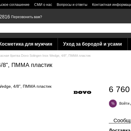
ьское соглашение
СМИ о нас
Вопросы и ответы
Контактная информац
 2816
Перезвонить вам?
Косметика для мужчин
Уход за бородой и усами
асная бритва Dovo Solingen Inox Wedge, 4/8", ПММА пластик
4/8", ПММА пластик
6 760
Войти
%
Сообщи
Доставка