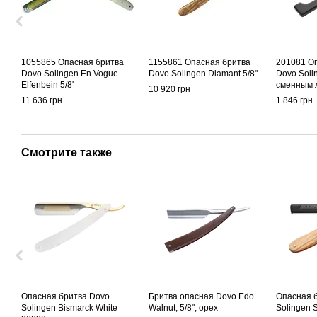
1055865 Опасная бритва
1155861 Опасная бритва
201081 О
Dovo Solingen En Vogue
Dovo Solingen Diamant 5/8"
Dovo Soli
Elfenbein 5/8'
сменным 
10 920 грн
11 636 грн
1 846 грн
Смотрите также
Опасная бритва Dovo
Бритва опасная Dovo Edo
Опасная 
Solingen Bismarck White
Walnut, 5/8", орех
Solingen S