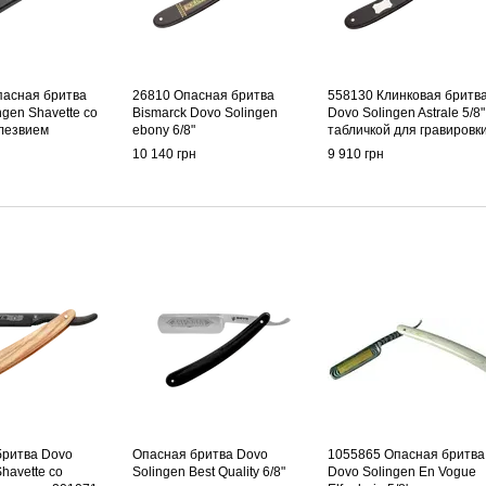
пасная бритва
26810 Опасная бритва
558130 Клинковая бритв
ngen Shavette со
Bismarck Dovo Solingen
Dovo Solingen Astrale 5/8"
лезвием
ebony 6/8"
табличкой для гравировк
10 140 грн
9 910 грн
бритва Dovo
Опасная бритва Dovo
1055865 Опасная бритва
havette со
Solingen Best Quality 6/8"
Dovo Solingen En Vogue