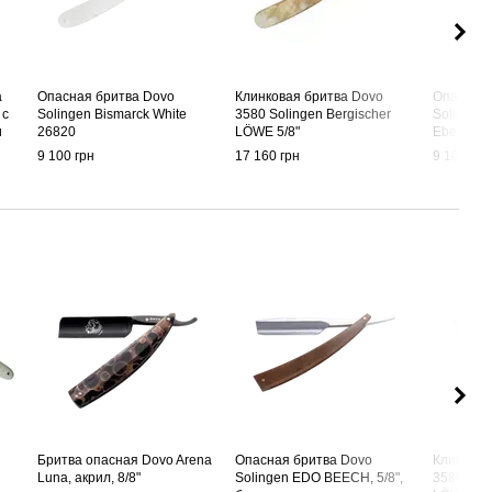
а
Опасная бритва Dovo
Клинковая бритва Dovo
Опасная 
 с
Solingen Bismarck White
3580 Solingen Bergischer
Solingen 
и
26820
LÖWE 5/8"
Ebenholz
9 100 грн
17 160 грн
9 100 грн
Бритва опасная Dovo Arena
Опасная бритва Dovo
Клинкова
Luna, акрил, 8/8"
Solingen EDO BEECH, 5/8",
3580 Soli