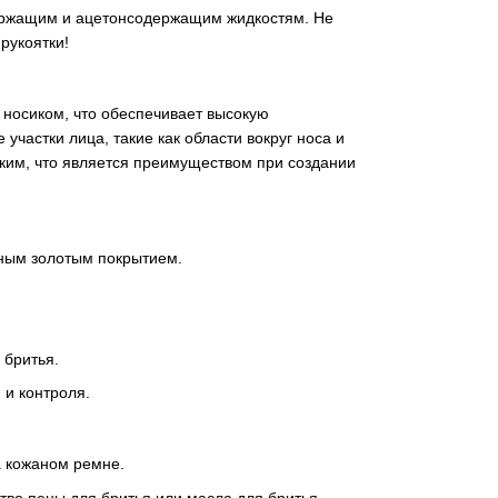
ержащим и ацетонсодержащим жидкостям. Не
рукоятки!
 носиком, что обеспечивает высокую
участки лица, такие как области вокруг носа и
тким, что является преимуществом при создании
ным золотым покрытием.
 бритья.
 и контроля.
а кожаном ремне.
тво пены для бритья или масла для бритья.