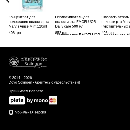
Концентрат для
Ополаскиватель для
Ополаскиватель
полоскания полости рта
полости рта EMOFLUOR
полости рта Marv
Marvis Anise Mint 120ml
Daily care 500 мл
чувствительных 
мл
408 грн
852 грн
408 грн
© 2014—2026
Dovo Solingen - брейтесь с удовольствием!
Принимаем к оплате
Мобильная версия