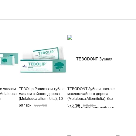
с маслом
TEBOLip Роликовая туба с
TEBODONT Зубная паста с
Melaleuca
маслом чайного дерева
маслом чайного дерева
л
(Melaleuca alternifolia), 10
(Melaleuca Alternifolia), без
мл
фторида, 75 мл
607 грн
660 грн
576 грн
645 грн