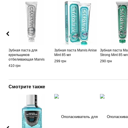
Зубная паста для
Зубная паста Marvis Anise
Зубная паста Mar
курильщиков
Mint 85 мл
Strong Mint 85 мл
отбеливающая Marvis
299 грн
290 грн
Smokers Whitening Mint
410 грн
85ml
Смотрите также