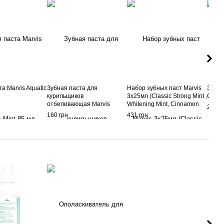
а Marvis Aquatic
Зубная паста для
Набор зубных паст Marvis
Зубна
курильщиков
3x25мл (Classic Strong Mint ,
Cinna
отбеливающая Marvis
Whitening Mint, Cinnamon
299 г
Smokers Whitening Mint, 25
Mint)
160 грн
431 грн
мл