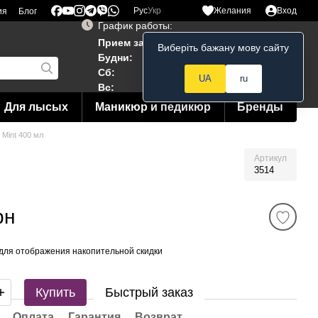
Рус
Укр
Желания
Вход
ия
Блог
График работы:
Прием заказов 24/7
Виберіть бажану мову сайту
Мой заказ
Будни:
10:00–19:00
Сб:
12:00–18:00
UA
ru
Вс:
12:00--15:00
Для лысых
Маникюр и педикюр
Бренды
 Mint 400 мл
Артикул
3514
рн
для отображения накопительной скидки
Купить
Быстрый заказ
Оплата
Гарантия
Возврат