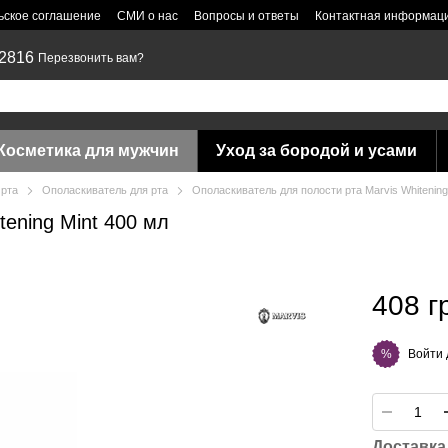
ьское соглашение
СМИ о нас
Вопросы и ответы
Контактная информац
 2816
Перезвонить вам?
Косметика для мужчин
Уход за бородой и усами
 рта
Ополаскиватель для рта
Ополаскиватель для полости рта Marvis Whitening
ening Mint 400 мл
408 г
Войти
%
Доставка