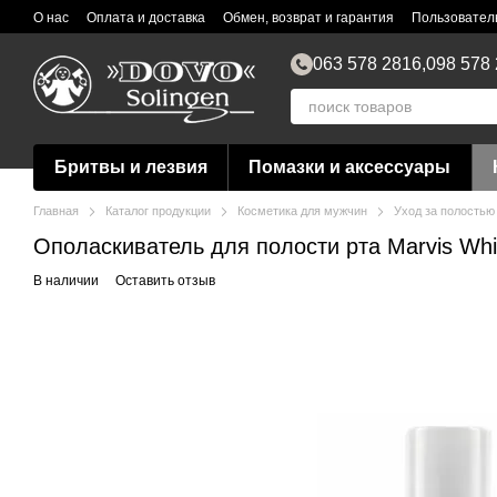
Перейти к основному контенту
О нас
Оплата и доставка
Обмен, возврат и гарантия
Пользовател
063 578 2816,
098 578
Бритвы и лезвия
Помазки и аксессуары
Главная
Каталог продукции
Косметика для мужчин
Уход за полостью
Ополаскиватель для полости рта Marvis Whit
В наличии
Оставить отзыв