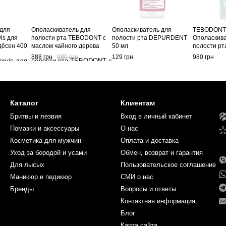
 для
Ополаскиватель для
Ополаскиватель для
TEBODONT
is для
полости рта TEBODONT c
полости рта DEPURDENT
Ополаскива
дёсен 400
маслом чайного дерева
50 мл
полости рт
(Melaleuca Alternifolia), без
чайного де
888 грн
980 грн
129 грн
980 грн
фторида 500 ml
Alternifoli
мл
Каталог
Клиентам
Бритвы и лезвия
Вход в личный кабинет
Помазки и аксессуары
О нас
Косметика для мужчин
Оплата и доставка
Уход за бородой и усами
Обмен, возврат и гарантия
Для лысых
Пользовательское соглашение
Маникюр и педикюр
СМИ о нас
Бренды
Вопросы и ответы
Контактная информация
Блог
Карта сайта