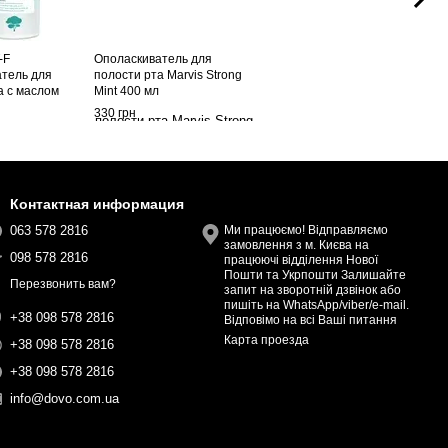
-F
Ополаскиватель для
тель для
полости рта Marvis Strong
а с маслом
Mint 400 мл
рева (Melaleuca
330 грн
a) и фторидом 500
Контактная информация
063 578 2816
Ми працюємо! Відправляємо
замовлення з м. Києва на
098 578 2816
працюючі відділення Нової
Пошти та Укрпошти Залишайте
Перезвонить вам?
запит на зворотній дзвінок або
пишіть на WhatsApp/viber/e-mail.
+38 098 578 2816
Відповімо на всі Ваші питання
Карта проезда
+38 098 578 2816
+38 098 578 2816
info@dovo.com.ua