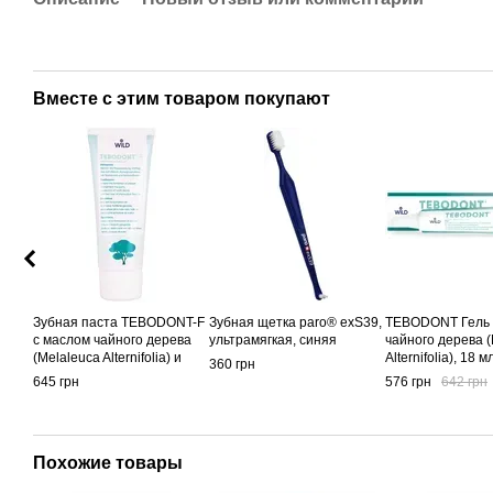
Вместе с этим товаром покупают
Зубная паста TEBODONT-F
Зубная щетка paro® exS39,
TEBODONT Гель 
с маслом чайного дерева
ультрамягкая, синяя
чайного дерева (
(Melaleuca Alternifolia) и
Alternifolia), 18 м
360 грн
фторидом, 75 мл
645 грн
576 грн
642 грн
Похожие товары