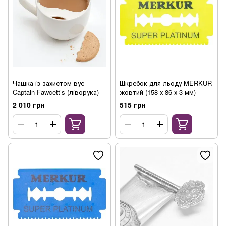
Чашка із захистом вус
Шкребок для льоду MERKUR
Captain Fawcett’s (ліворука)
жовтий (158 х 86 х 3 мм)
2 010 грн
515 грн