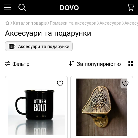
DOVO
Каталог товарів
Помазки та аксесуари
Аксесуари
Аксес
Аксесуари та подарунки
Аксесуари та подарунки
Фільтр
За популярністю