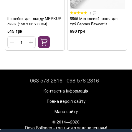
1
Шкребок для льоду MERKUR
5568 Металевий ключ для
синій (158 х 86 х 3 мм)
туб Captain Fawcett’s
515 грн
690 грн
063 578 2816
098 578 2816
Контактна інформація
Повна версія сайту
Мапа сайту
© 2014—2026
Dovo Solingen - голіться з задоволенням!