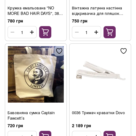
Кружка емальована "NO
Вінтажна латунна настінна
MORE BAD HAIR DAYS", 380
відкривачка для пляшок
мл
Captain Fawcett’s
780 грн
750 грн
Бавовняна сумка Captain
0036 Тримач краватки Dovo
Fawcett’s
720 грн
2 189 грн