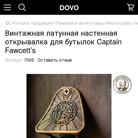
DOVO
Каталог продукции
Помазки и аксессуары
Аксессуары
А
Винтажная латунная настенная
открывалка для бутылок Captain
Fawcett’s
Артикул:
7009
Оставить отзыв