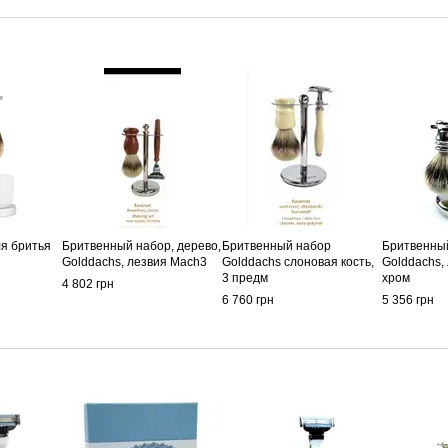
я бритья
Бритвенный набор, дерево,
Бритвенный набор
Бритвенны
Golddachs, лезвия Mach3
Golddachs слоновая кость,
Golddachs,
3 предм
хром
4 802 грн
6 760 грн
5 356 грн