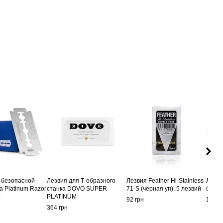
 безопасной
Лезвия для Т-образного
Лезвия Feather Hi-Stainless
Лезви
a Platinum Razor
станка DOVO SUPER
71-S (черная уп), 5 лезвий
бритв
т
PLATINUM
92 грн
1 306
364 грн