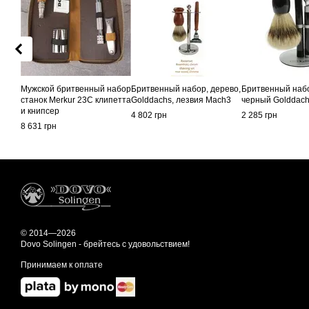
Мужской бритвенный набор
Бритвенный набор, дерево,
Бритвенный наб
станок Merkur 23C клипетта
Golddachs, лезвия Mach3
черный Golddac
и книпсер
4 802 грн
2 285 грн
8 631 грн
© 2014—2026
Dovo Solingen - брейтесь с удовольствием!
Принимаем к оплате