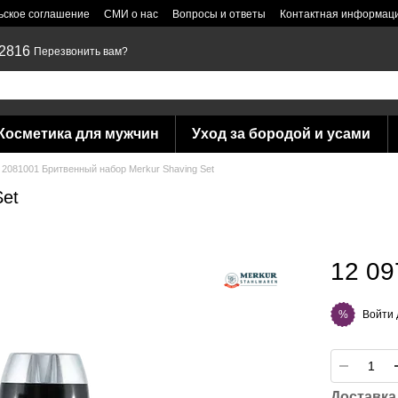
ьское соглашение
СМИ о нас
Вопросы и ответы
Контактная информац
 2816
Перезвонить вам?
Косметика для мужчин
Уход за бородой и усами
2081001 Бритвенный набор Merkur Shaving Set
Set
12 09
Войти
%
Доставка