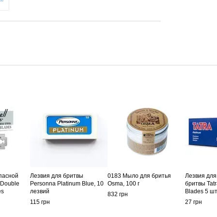
пасной
Лезвия для бритвы
0183 Мыло для бритья
Лезвия для
 Double
Personna Platinum Blue, 10
Osma, 100 г
бритвы Tatr
es
лезвий
Blades 5 ш
832 грн
115 грн
27 грн