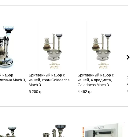
й набор
Бритвенный набор с
Бритвенный набор с
Брит
 лезвия Mach 3,
чашей, хром Golddachs
чашей, 4 предмета,
Goldd
Mach 3
Golddachs Mach 3
бритв
5 200 грн
4 462 грн
4 802