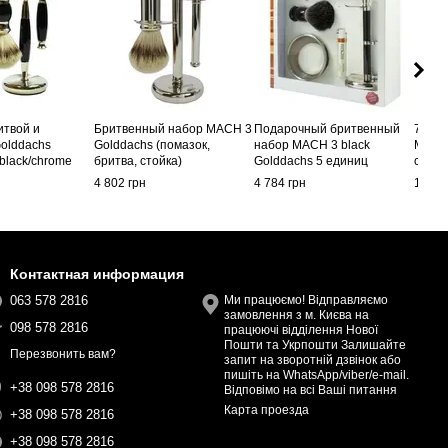
итвой и
Бритвенный набор MACH 3
Подарочный бритвенный
75000
olddachs
Golddachs (помазок,
набор MACH 3 black
Merk
 black/chrome
бритва, стойка)
Golddachs 5 единиц
сати
4 802 грн
4 784 грн
17 14
Контактная информация
063 578 2816
Ми працюємо! Відправляємо
замовлення з м. Києва на
098 578 2816
працюючі відділення Нової
Пошти та Укрпошти Залишайте
Перезвонить вам?
запит на зворотній дзвінок або
пишіть на WhatsApp/viber/e-mail.
+38 098 578 2816
Відповімо на всі Ваші питання
Карта проезда
+38 098 578 2816
+38 098 578 2816