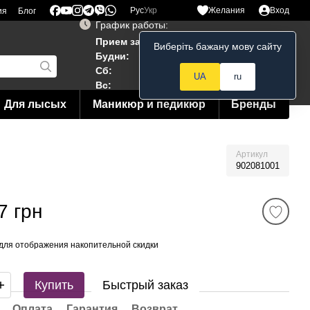
Рус
Укр
Желания
Вход
ия
Блог
График работы:
Прием заказов 24/7
Виберіть бажану мову сайту
Мой заказ
Будни:
10:00–19:00
Сб:
12:00–18:00
UA
ru
Вс:
12:00--15:00
Для лысых
Маникюр и педикюр
Бренды
Артикул
902081001
7 грн
для отображения накопительной скидки
Купить
Быстрый заказ
Оплата
Гарантия
Возврат