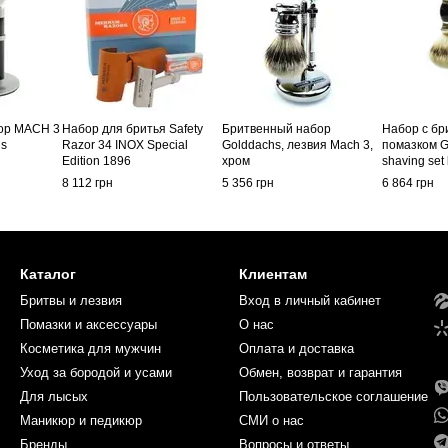
ор MACH 3
Набор для бритья Safety
Бритвенный набор
Набор с бр
hs
Razor 34 INOX Special
Golddachs, лезвия Mach 3,
помазком G
Edition 1896
хром
shaving set
MACH 3
8 112 грн
5 356 грн
6 864 грн
Каталог
Клиентам
Бритвы и лезвия
Вход в личный кабинет
Помазки и аксессуары
О нас
Косметика для мужчин
Оплата и доставка
Уход за бородой и усами
Обмен, возврат и гарантия
Для лысых
Пользовательское соглашение
Маникюр и педикюр
СМИ о нас
Бренды
Вопросы и ответы