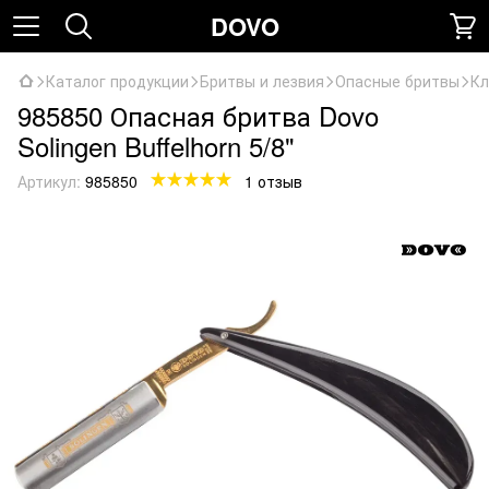
DOVO
Каталог продукции
Бритвы и лезвия
Опасные бритвы
Кл
985850 Опасная бритва Dovo
Solingen Buffelhorn 5/8"
Артикул:
985850
1 отзыв