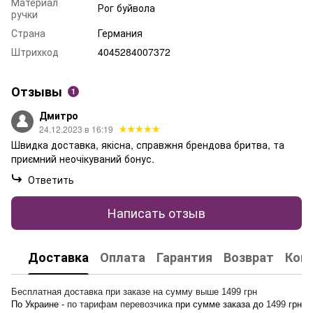
Материал
Рог буйвола
ручки
Страна
Германия
Штрихкод
4045284007372
Отзывы
1
Дмитро
24.12.2023 в 16:19
Швидка доставка, якісна, справжня брендова бритва, та
приємний неочікуваний бонус.
Ответить
Написать отзыв
Доставка
Оплата
Гарантия
Возврат
Кон
Бесплатная доставка при заказе на сумму выше 1499 грн
По Украине -
по тарифам перевозчика
при сумме заказа до
1499
грн