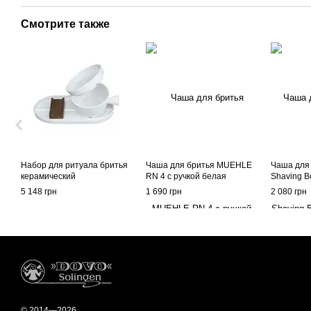
Смотрите также
Набор для ритуала бритья
Чаша для бритья MUEHLE
Чаша для
керамический
RN 4 с ручкой белая
Shaving B
5 148 грн
1 690 грн
2 080 грн
© 2014—2026