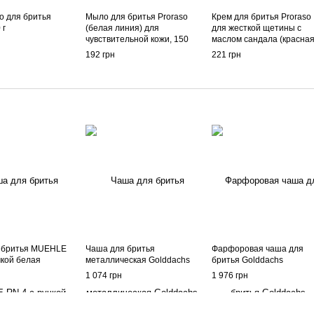
о для бритья
Мыло для бритья Proraso
Крем для бритья Proraso
 г
(белая линия) для
для жесткой щетины с
чувствительной кожи, 150
маслом сандала (красна
мл
линия), 150 мл
192 грн
221 грн
 бритья MUEHLE
Чаша для бритья
Фарфоровая чаша для
чкой белая
металлическая Golddachs
бритья Golddachs
1 074 грн
1 976 грн