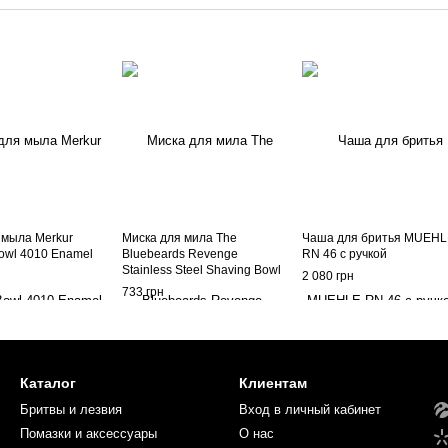
 мыла Merkur
Миска для мила The
Чаша для бритья MUEH
owl 4010 Enamel
Bluebeards Revenge
RN 46 с ручкой
Stainless Steel Shaving Bowl
2 080 грн
733 грн
Каталог
Клиентам
Бритвы и лезвия
Вход в личный кабинет
Помазки и аксессуары
О нас