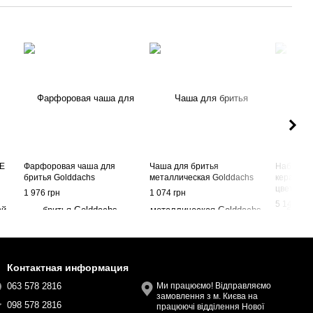
LE
Фарфоровая чаша для
Чаша для бритья
Набор дл
бритья Golddachs
металлическая Golddachs
керамиче
цвета
1 976 грн
1 074 грн
5 148 грн
Контактная информация
063 578 2816
Ми працюємо! Відправляємо
замовлення з м. Києва на
098 578 2816
працюючі відділення Нової