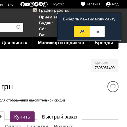
Рус
Укр
Желания
Вход
ия
Блог
График работы:
Прием заказов 24/7
Виберіть бажану мову сайту
Мой заказ
Будни:
10:00–19:00
Сб:
12:00–18:00
UA
ru
Вс:
12:00--15:00
Для лысых
Маникюр и педикюр
Бренды
Артикул
7695051400
 грн
для отображения накопительной скидки
Купить
Быстрый заказ
Оплата
Гарантия
Возврат