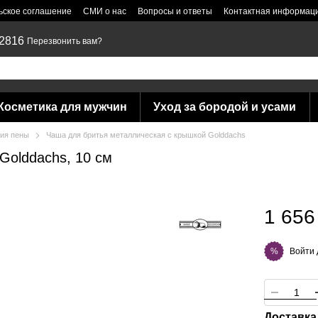
ьское соглашение
СМИ о нас
Вопросы и ответы
Контактная информац
 2816
Перезвонить вам?
Косметика для мужчин
Уход за бородой и усами
ния пены
Чаша для бритья металлическая c крышкой Golddachs
Golddachs, 10 см
1 656
Войти
%
Доставка