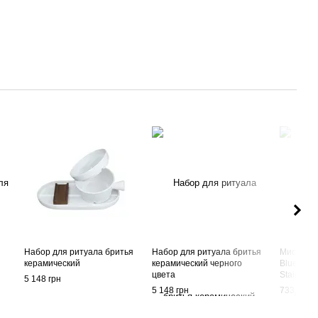
я
Набор для ритуала бритья
Набор для ритуала бритья
Миска дл
керамический
керамический черного
Bluebear
цвета
Stainless
5 148 грн
5 148 грн
733 грн