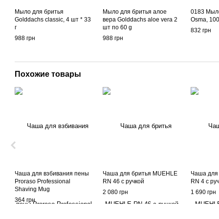
Мыло для бритья
Мыло для бритья алое
0183 Мыл
Golddachs classic, 4 шт * 33
вера Golddachs aloe vera 2
Osma, 100
г
шт по 60 g
832 грн
988 грн
988 грн
Похожие товары
Чаша для взбивания пены
Чаша для бритья MUEHLE
Чаша для
Proraso Professional
RN 46 с ручкой
RN 4 с ру
Shaving Mug
2 080 грн
1 690 грн
364 грн