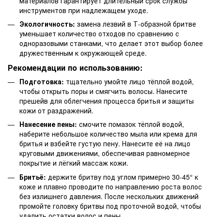
материалов гарантирует длительный срок службы
инструментов при надлежащем уходе.
Экологичность:
замена лезвий в Т-образной бритве
уменьшает количество отходов по сравнению с
одноразовыми станками, что делает этот выбор более
дружественным к окружающей среде.
Рекомендации по использованию:
Подготовка:
тщательно умойте лицо тёплой водой,
чтобы открыть поры и смягчить волосы. Нанесите
прешейв для облегчения процесса бритья и защиты
кожи от раздражений.
Нанесение пены:
смочите помазок тёплой водой,
наберите небольшое количество мыла или крема для
бритья и взбейте густую пену. Нанесите её на лицо
круговыми движениями, обеспечивая равномерное
покрытие и лёгкий массаж кожи.
Бритьё:
держите бритву под углом примерно 30-45° к
коже и плавно проводите по направлению роста волос
без излишнего давления. После нескольких движений
промойте головку бритвы под проточной водой, чтобы
удалить остатки волос и пены.