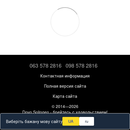
063 578 2816
098 578 2816
Контактная информация
Полная версия сайта
Карта сайта
© 2014—2026
Dovo Solingen - брейтесь с удовольствием!
Рус
Укр
Виберіть бажану мову сайту
UA
ru