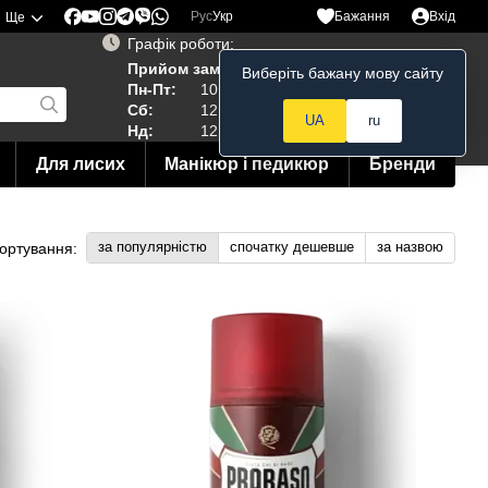
Рус
Укр
Бажання
Вхід
Ще
Графік роботи:
Прийом замовлень 24/7
Виберіть бажану мову сайту
Мій кошик
Пн-Пт:
10:00–19:00
Сб:
12:00–18:00
UA
ru
Нд:
12:00--15:00
Для лисих
Манікюр і педикюр
Бренди
за популярністю
спочатку дешевше
за назвою
ортування: