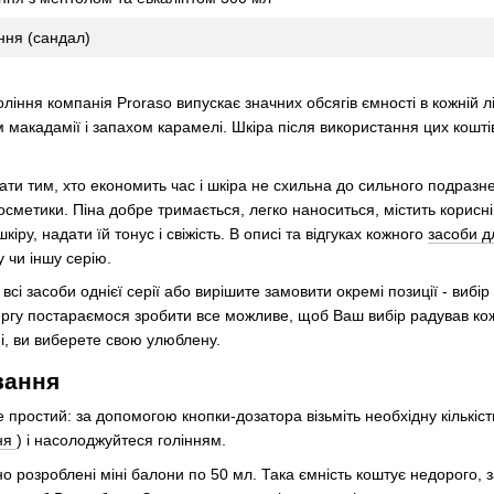
ння (сандал)
оління компанія Proraso випускає значних обсягів ємності в кожній л
 макадамії і запахом карамелі. Шкіра після використання цих коштів 
ати тим, хто економить час і шкіра не схильна до сильного подразн
сметики. Піна добре тримається, легко наноситься, містить корисні
іру, надати їй тонус і свіжість. В описі та відгуках кожного
засоби д
 чи іншу серію.
всі засоби однієї серії або вирішите замовити окремі позиції - виб
ергу постараємося зробити все можливе, щоб Ваш вибір радував кож
і, ви виберете свою улюблену.
вання
 простий: за допомогою кнопки-дозатора візьміть необхідну кількість
ння
) і насолоджуйтеся голінням.
 розроблені міні балони по 50 мл. Така ємність коштує недорого, з