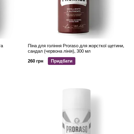
та
Піна для гоління Proraso для жорсткої щетини,
сандал (червона лінія), 300 мл
260 грн
Придбати