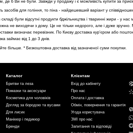
, де б Ви не були. Завжди у продажу і є можливість купити за при
 засобів для гоління, то піна - найдешевший варіант у співвідношен
кладі були відсутні продукти бджільництва і тваринні жири - у нас м
жна не виходячи з дому. Це не тільки недорого, але і дуже зручно
доставки визначає перевізник. По Києву доставка кур'єром або пошт
авка займає від 1 до 3 днів.
те більше. * Безкоштовна доставка від зазначеної суми покупки.
Каталог
Клієнтам
Бритви та леза
Вхід до кабінету
Помазки та аксесуари
Про нас
Косметика для чоловіків
Оплата і доставка
Догляд за бородою та вусами
Обмін, повернення та гарантія
Для лисих
Угода користувача
Манікюр і педикюр
ЗМІ про нас
Бренди
Запитання та відповіді