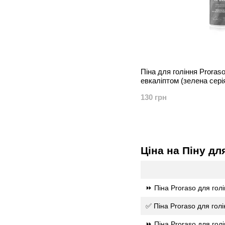
Піна для гоління Proras
евкаліптом (зелена серія
130 грн
Ціна на Піну дл
⏩ Піна Proraso для голі
✅ Піна Proraso для голі
⏩ Піна Proraso для гол