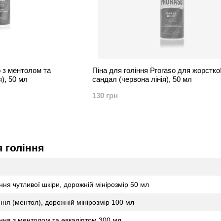
o з ментолом та
Піна для гоління Proraso для жорстко
), 50 мл
сандал (червона лінія), 50 мл
130 грн
я гоління
ння чутливої шкіри, дорожній мінірозмір 50 мл
ння (ментол), дорожній мінірозмір 100 мл
іння з ментолом та евкаліптом 300 мл