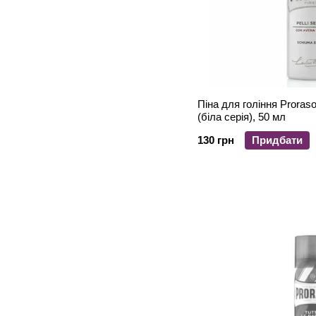
Піна для гоління Proraso для чутливої шкіри
(біла серія), 50 мл
130 грн
Придбати