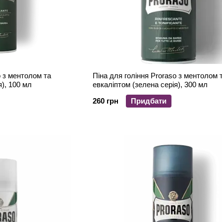
o з ментолом та
Піна для гоління Proraso з ментолом 
я), 100 мл
евкаліптом (зелена серія), 300 мл
260 грн
Придбати