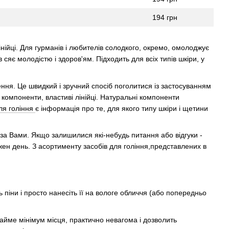
194 грн
інійці. Для гурманів і любителів солодкого, окремо, омолоджує
сяє молодістю і здоров'ям. Підходить для всіх типів шкіри, у
ення. Це швидкий і зручний спосіб поголитися із застосуванням
 компоненти, властиві лінійці. Натуральні компоненти
ля гоління
є інформація про те, для якого типу шкіри і щетини
ір за Вами. Якщо залишилися які-небудь питання або відгуки -
ен день. З асортименту засобів для гоління,представлених в
 піни і просто нанесіть її на вологе обличчя (або попередньо
айме мінімум місця, практично невагома і дозволить