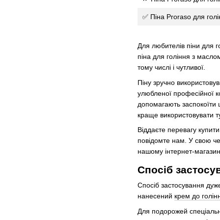
✅ Піна Proraso для голі
Для любителів піни для г
піна для гоління з маслом
тому числі і чутливої.
Піну зручно використовув
улюбленої професійної ко
допомагають заспокоїти шк
краще використовувати ту
Віддаєте перевагу купити 
повідомте нам. У свою ч
нашому інтернет-магазин
Спосіб застосу
Спосіб застосування дуже
нанесений
крем до голі
Для подорожей спеціально