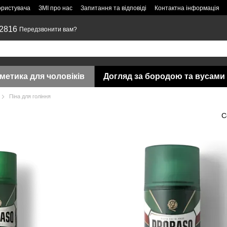
ористувача
ЗМІ про нас
Запитання та відповіді
Контактна інформація
 2816
Передзвонити вам?
метика для чоловіків
Догляд за бородою та вусами
Піна для гоління
С