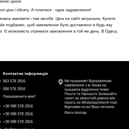
ємною ціною.
ні ціни і обсягу. А голитися - одне задоволення!
ожна замовити і такі засоби. Ціна на сайті актуальна. Купити
. Ми подбаємо, щоб замовлення було доставлено в будь-яку
ою. Є можливість отримати замовлення в той же день. В Одесу,
Контактна інформація
063 578 2816
Ми працюємо! Відправляємо
замовлення з м. Києва на
098 578 2816
працюючі відділення Нової
Пошти та Укрпошти Залишайте
Передзвонити вам?
запит на зворотній дзвінок або
пишіть на WhatsApp/viber/e-mail.
+38 098 578 2816
Відповімо на всі Ваші питання
Мапа проїзду
+38 098 578 2816
+38 098 578 2816