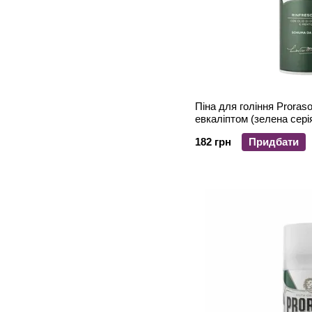
Піна для гоління Proras
евкаліптом (зелена сері
182 грн
Придбати