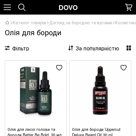
DOVO
Каталог товарів
Догляд за бородою та вусами
Косметик
Олія для бороди
Фільтр
За популярністю
Олія для лисої голови та
Олія для бороди Uppercut
бороди Better Be Bold, 30 мл
Deluxe Beard Oil 30 ml