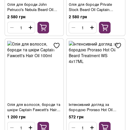
Олія для бороди John
Олія для бороди Private
Petrucci's Nebula Beard Oil
Stock Beard Oil Captain
50ml
Fawcett's 50ml
2 580 грн
2 580 грн
Олія для волосся, бороди та
Інтенсивний догляд за
шкіри Captain Fawcett's Hair
бородою Proraso Hot Oil
Oil 100ml
Beard Treatment WS 4x17ML
1 200 грн
572 грн