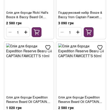
Олія для бороди Ricki Hall's
Подарунковий набір Booze &
Booze & Baccy Beard Oil
Baccy from Captain Fawcett
CAPTAIN FAWCETT’S 50 мл
(олія + віск)
2 580 грн
3 090 грн
Олія для бороди Expedition
Олія для бороди Expedition
Reserve Beard Oil CAPTAIN
Reserve Beard Oil CAPTAIN
FAWCETT’S 10ml
FAWCETT’S 50ml
1 020 грн
2 580 грн