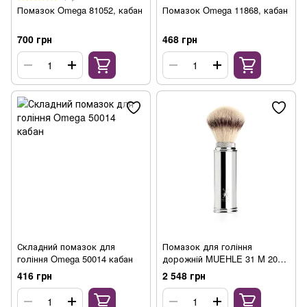
Помазок Omega 81052, кабан
Помазок Omega 11868, кабан
700 грн
468 грн
Складний помазок для
Помазок для гоління
гоління Omega 50014 кабан
дорожній MUEHLE 31 M 20
TRAVEL
416 грн
2 548 грн