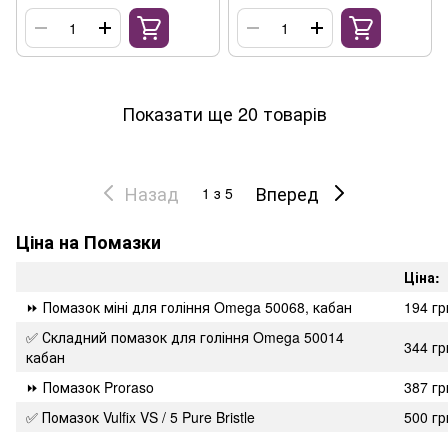
Показати ще 20 товарів
Назад
Вперед
1
з 5
Ціна на Помазки
Ціна:
⏩ Помазок міні для гоління Omega 50068, кабан
194 гр
✅ Складний помазок для гоління Omega 50014
344 гр
кабан
⏩ Помазок Proraso
387 гр
✅ Помазок Vulfix VS / 5 Pure Bristle
500 гр