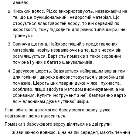
дешево.
Кінський волос. Рідко використовують, незважаючи на
те, що це функціональний і недорогий матеріал. Що
стосується властивостей ворсу, то він середній по
жорсткості, тому підходить для різних типів шкіри і не
травмує її.
Свиняча щетина. Найжорсткіший з представлених
матеріалів, навіть незважаючи на те, що з часом він
розм'якшується. Вартість помазків з такої сировини
помірна і у них є багато шанувальників.
Барсукова шерсть. Вважається найкращим варіантом
для гоління і широко використовується у виробництві
помазків. Шерсть цих тварин дуже м'яка і пухнаста,
особливо, якщо здобута методом висмикування, а не
сбривания. Купити інструмент з неї, безперечно варто
всім власникам дуже чутливої ​​шкіри.
Піна, збита за допомогою барсукового ворсу, дуже
повітряна і легко наноситься.
Помазки з барсукового ворсу діляться на дві групи:
зі звичайною вовною, ціна на які середня, мають темний