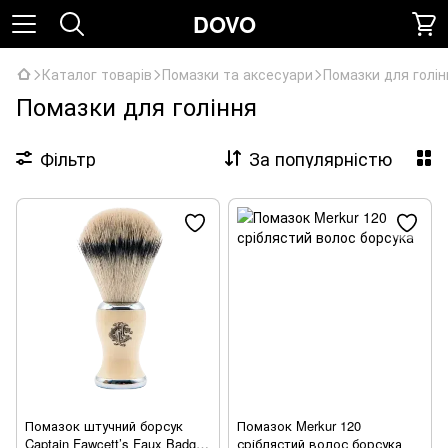
DOVO
Каталог товарів
Помазки та аксесуари
Помазки для голін
Помазки для гоління
Фільтр
За популярністю
Помазок штучний борсук
Помазок Merkur 120
Captain Fawcett’s Faux Badger
сріблястий волос борсука