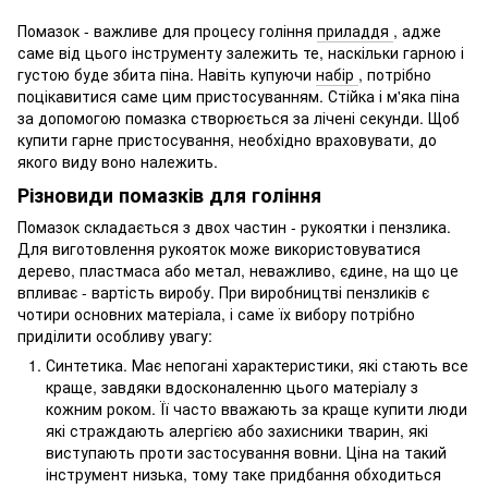
Помазок - важливе для процесу гоління
приладдя
, адже
саме від цього інструменту залежить те, наскільки гарною і
густою буде збита піна. Навіть купуючи
набір
, потрібно
поцікавитися саме цим пристосуванням. Стійка і м'яка піна
за допомогою помазка створюється за лічені секунди. Щоб
купити гарне пристосування, необхідно враховувати, до
якого виду воно належить.
Різновиди помазків для гоління
Помазок складається з двох частин - рукоятки і пензлика.
Для виготовлення рукояток може використовуватися
дерево, пластмаса або метал, неважливо, єдине, на що це
впливає - вартість виробу. При виробництві пензликів є
чотири основних матеріала, і саме їх вибору потрібно
приділити особливу увагу:
Синтетика. Має непогані характеристики, які стають все
краще, завдяки вдосконаленню цього матеріалу з
кожним роком. Її часто вважають за краще купити люди
які страждають алергією або захисники тварин, які
виступають проти застосування вовни. Ціна на такий
інструмент низька, тому таке придбання обходиться