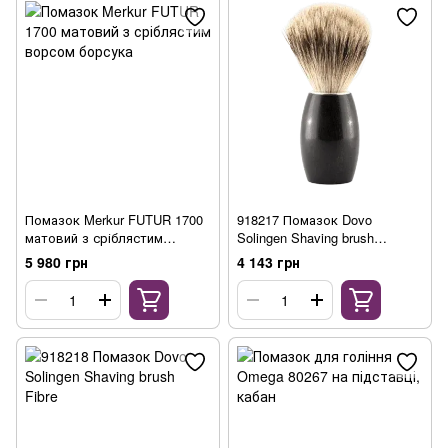
Помазок Merkur FUTUR 1700
918217 Помазок Dovo
матовий з сріблястим
Solingen Shaving brush
ворсом борсука
Silvertip Badger
5 980 грн
4 143 грн