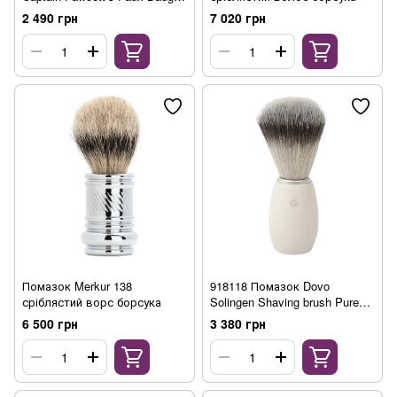
Shaving Brush
2 490 грн
7 020 грн
Помазок Merkur 138
918118 Помазок Dovo
сріблястий ворс борсука
Solingen Shaving brush Pure
Badger
6 500 грн
3 380 грн