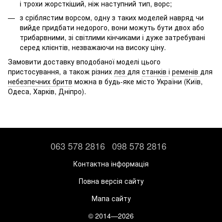
і трохи жорсткіший, ніж наступний тип, ворс;
з сріблястим ворсом, одну з таких моделей навряд чи
вийде придбати недорого, вони можуть бути двох або
трибарвними, зі світлими кінчиками і дуже затребувані
серед клієнтів, незважаючи на високу ціну.
Замовити доставку вподобаної моделі цього
пристосування, а також різних
лез
для
станків
і
ременів
для
небезпечних бритв
можна в будь-яке місто України (Київ,
Одеса, Харків, Дніпро).
063 578 2816
098 578 2816
Контактна інформація
Повна версія сайту
Мапа сайту
© 2014—2026