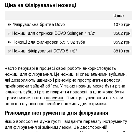
Ціна на Філірувальні ножиці
Ціна:
⏩ Філірувальна бритва Dovo
1075 грн
✅ Ножиці для стрижки DOVO Solingen 4 1/2"
3502 грн
⏩ Ножиці для филировки 5,5 ", 32 зуба
3592 грн
✅ Ножиці філірувальні DOVO 5 1/2"
3810 грн
Часто перукарі в процесі своєї роботи використовують
ножиці для філірування. Це ножиці зі спеціальними зубцями,
які дозволяють швидко і рівномірно простригати волосся,
прибираючи зайвий об `єм. У таких ножиць може бути різна
кількість зубців і різне покриття поверхні, а ціна може бути
трохи нижче, ніж на
класичні
. Гвинт регулювання натяжки
полотен є у всіх професійних ножиць для стрижки.
Різновиди інструментів для філірування
Якщо волосся не дуже густі - віддайте перевагу інструменту
для філірування зі змінним лезом. Це двосторонній