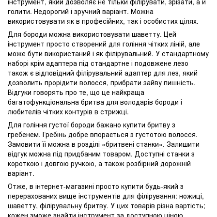
інструмент, який дозволяє не тільки філірувати, зрізати, а й
голити. Недорогий і зручний варіант. Можна
використовувати як в професійних, так і особистих цілях.
Для бороди можна використовувати шаветту. Цей
інструмент просто створений для гоління чітких ліній, але
може бути використаний і як філірувальний. У стандартному
наборі крім адаптера під стандартне і подовжене лезо
також є відповідний філірувальний адаптер для лез, який
дозволить прорідити волосся, прибрати зайву пишність.
Відгуки говорять про те, що це найкраща
багатофункціональна бритва для володарів бороди і
любителів чітких контурів в стрижці.
Для гоління густої бороди бажано купити бритву з
гребенем. Гребінь добре впорається з густотою волосся.
Замовити її можна в розділі
«бритвені станки»
. Залишити
відгук можна під придбаним товаром. Доступні станки з
короткою і довгою ручкою, а також розбірний дорожній
варіант.
Отже, в інтернет-магазині просто купити будь-який з
перерахованих вище інструментів для філірування: ножиці,
шаветту, філірувальну бритву. У цих товарів різна вартість;
кожен зможе знайти інструмент за доступною ціною.