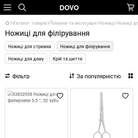
DOVO
Каталог товарів
Помазки та аксесуари
Ножиці
Ножиці дл
Ножиці для філірування
Ножиці для стрижки
Ножиці для філірування
Ножиці для дому
Крій та шиття
Фільтр
За популярністю