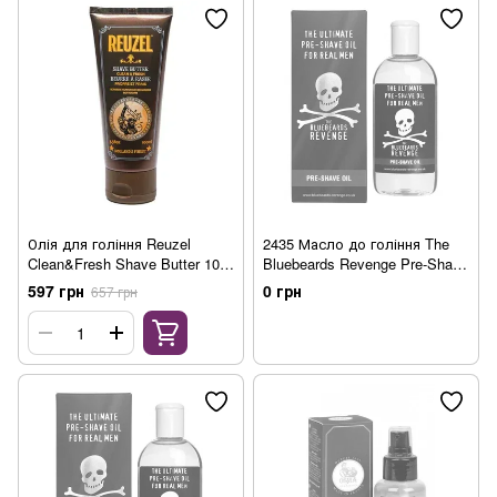
Олія для гоління Reuzel
2435 Масло до гоління The
Clean&Fresh Shave Butter 100
Bluebeards Revenge Pre-Shave
мл
Oil, 125 мл
597 грн
0 грн
657 грн