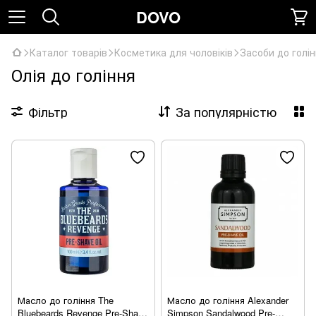
DOVO
Каталог товарів
Косметика для чоловіків
Засоби до голі
Олія до гоління
Фільтр
За популярністю
Масло до гоління The
Масло до гоління Alexander
Bluebeards Revenge Pre-Shave
Simpson Sandalwood Pre-