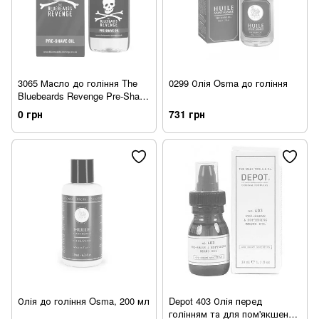
3065 Масло до гоління The
0299 Олія Osma до гоління
Bluebeards Revenge Pre-Shave
Oil, 250мл
0 грн
731 грн
Олія до гоління Osma, 200 мл
Depot 403 Олія перед
голінням та для пом'якшення