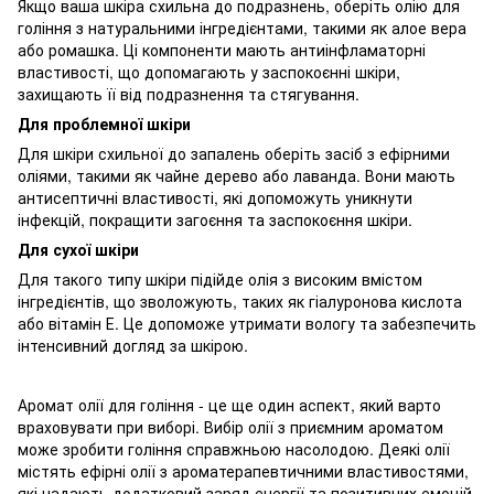
Якщо ваша шкіра схильна до подразнень, оберіть олію для
гоління з натуральними інгредієнтами, такими як алое вера
або ромашка. Ці компоненти мають антиінфламаторні
властивості, що допомагають у заспокоєнні шкіри,
захищають її від подразнення та стягування.
Для проблемної шкіри
Для шкіри схильної до запалень оберіть засіб з ефірними
оліями, такими як чайне дерево або лаванда. Вони мають
антисептичні властивості, які допоможуть уникнути
інфекцій, покращити загоєння та заспокоєння шкіри.
Для сухої шкіри
Для такого типу шкіри підійде олія з високим вмістом
інгредієнтів, що зволожують, таких як гіалуронова кислота
або вітамін Е. Це допоможе утримати вологу та забезпечить
інтенсивний догляд за шкірою.
Аромат олії для гоління - це ще один аспект, який варто
враховувати при виборі. Вибір олії з приємним ароматом
може зробити гоління справжньою насолодою. Деякі олії
містять ефірні олії з ароматерапевтичними властивостями,
які надають додатковий заряд енергії та позитивних емоцій.