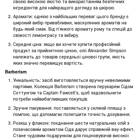
своєю високою якістю та використанням безпечних
інгредієнтів для найкращого догляду за шкірою.
Аромати: однією з найбільших переваг цього бренду є
широкий вибір привабливих, маскулінних ароматів на
будь-який смак. Від п’янкого аромату рому та спецій до
свіжості лемонграсу та імбиру.
Середня ціна: якщо ви хочете купити професійний
продукт за прийнятною ціною, олії Alexander Simpson
належать до товарів середньої цінової групи, якість
яких значно перевищує вартість.
Barberism
Унікальність: засіб виготовляється вручну невеликими
партіями. Колекція Barberism створена перукарем Сідом
Соттунгом та Captain Fawcett’s, щоб задовольнити
потреби найвибагливіших покупців.
Зручне пакування: поставляється у скляній пляшці з
помпою, що допомагає полегшити точність дозування.
Розкіш у флаконі: поєднання шести натуральних олій з
позачасовим ароматом Сіда дарує справжній вау-ефект.
Стане чудовим подарунком для поціновувачів високої