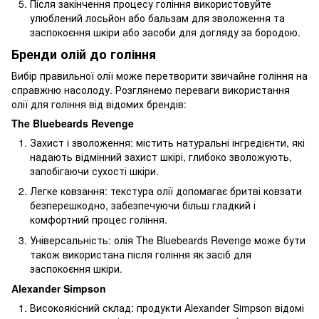
Після закінчення процесу гоління використовуйте
улюблений лосьйон або бальзам для зволоження та
заспокоєння шкіри або засоби для догляду за бородою.
Бренди олій до гоління
Вибір правильної олії може перетворити звичайне гоління на
справжню насолоду. Розглянемо переваги використання
олії для гоління від відомих брендів:
The Bluebeards Revenge
Захист і зволоження: містить натуральні інгредієнти, які
надають відмінний захист шкірі, глибоко зволожують,
запобігаючи сухості шкіри.
Легке ковзання: текстура олії допомагає бритві ковзати
безперешкодно, забезпечуючи більш гладкий і
комфортний процес гоління.
Універсальність: олія The Bluebeards Revenge може бути
також використана після гоління як засіб для
заспокоєння шкіри.
Alexander Simpson
Високоякісний склад: продукти Alexander Simpson відомі