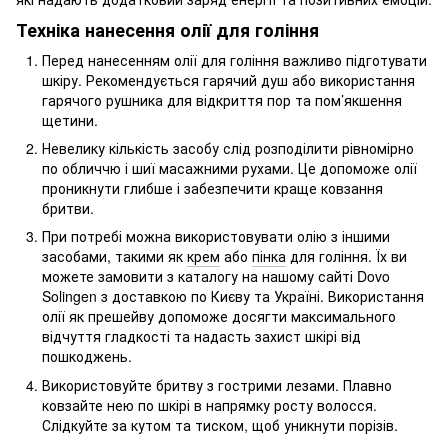
Техніка нанесення олії для гоління
Перед нанесенням олії для гоління важливо підготувати
шкіру. Рекомендується гарячий душ або використання
гарячого рушника для відкриття пор та пом’якшення
щетини.
Невелику кількість засобу слід розподілити рівномірно
по обличчю і шиї масажними рухами. Це допоможе олії
проникнути глибше і забезпечити краще ковзання
бритви.
При потребі можна використовувати олію з іншими
засобами, такими як
крем
або
пінка
для гоління. Їх ви
можете замовити з каталогу на нашому сайті Dovo
Solingen з доставкою по Києву та Україні. Використання
олії як прешейву допоможе досягти максимального
відчуття гладкості та надасть захист шкірі від
пошкоджень.
Використовуйте бритву з гострими лезами. Плавно
ковзайте нею по шкірі в напрямку росту волосся.
Слідкуйте за кутом та тиском, щоб уникнути порізів.