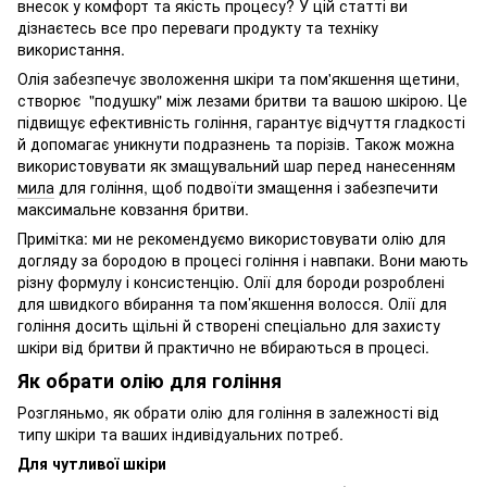
внесок у комфорт та якість процесу? У цій статті ви
дізнаєтесь все про переваги продукту та техніку
використання.
Олія забезпечує зволоження шкіри та пом'якшення щетини,
створює "подушку" між лезами бритви та вашою шкірою. Це
підвищує ефективність гоління, гарантує відчуття гладкості
й допомагає уникнути подразнень та порізів. Також можна
використовувати як змащувальний шар перед нанесенням
мила
для гоління, щоб подвоїти змащення і забезпечити
максимальне ковзання бритви.
Примітка: ми не рекомендуємо використовувати олію для
догляду за бородою в процесі гоління і навпаки. Вони мають
різну формулу і консистенцію. Олії для бороди розроблені
для швидкого вбирання та пом’якшення волосся. Олії для
гоління досить щільні й створені спеціально для захисту
шкіри від бритви й практично не вбираються в процесі.
Як обрати олію для гоління
Розгляньмо, як обрати олію для гоління в залежності від
типу шкіри та ваших індивідуальних потреб.
Для чутливої шкіри