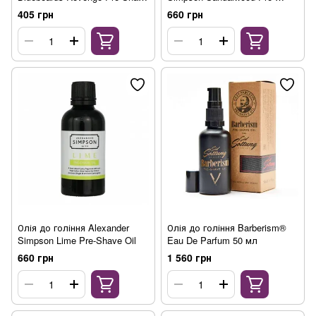
Oil 100 мл
Shave Oil
405 грн
660 грн
Олія до гоління Alexander
Олія до гоління Barberism®
Simpson Lime Pre-Shave Oil
Eau De Parfum 50 мл
660 грн
1 560 грн