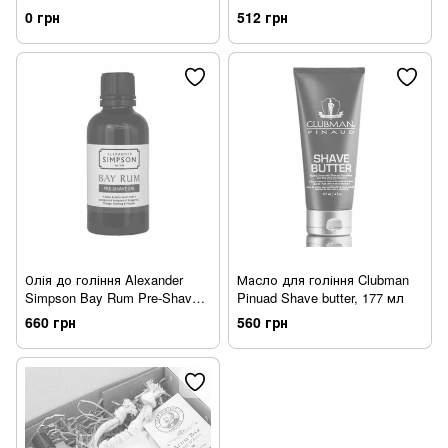
бороди 30 мл
0 грн
512 грн
Олія до гоління Alexander
Масло для гоління Clubman
Simpson Bay Rum Pre-Shave
Pinuad Shave butter, 177 мл
Oil
660 грн
560 грн