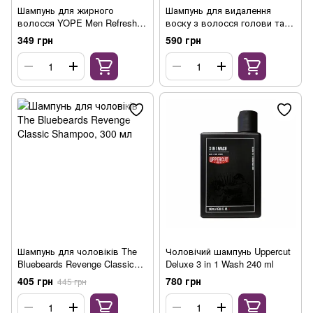
Шампунь для жирного
Шампунь для видалення
волосся YOPE Men Refresh
воску з волосся голови та
My Hair, 300мл
бороди HAIRGUM ANTIWAX
349 грн
590 грн
SHAMPOO, 175 мл
Шампунь для чоловіків The
Чоловічий шампунь Uppercut
Bluebeards Revenge Classic
Deluxe 3 in 1 Wash 240 ml
Shampoo, 300 мл
405 грн
780 грн
445 грн