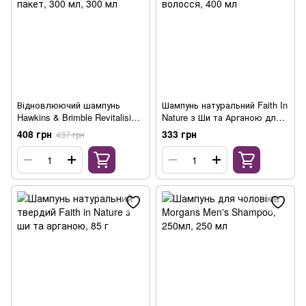
Відновлюючий шампунь
Шампунь натуральний Faith In
Hawkins & Brimble Revitalising
Nature з Ши та Арганою для
Shampoo Pouch, пакет, 300
кучерявого волосся, 400 мл
408 грн
333 грн
437 грн
мл