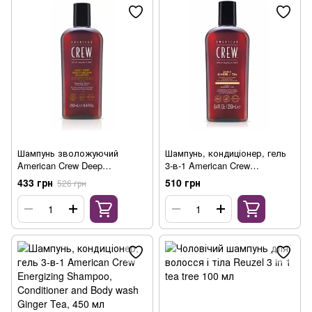
Шампунь зволожуючий
Шампунь, кондиціонер, гель
American Crew Deep
3-в-1 American Crew
Moisturizing Shampoo, 250 мл
Energizing Shampoo,
433 грн
510 грн
526 грн
Conditioner and Body wash
Ginger Tea, 250мл