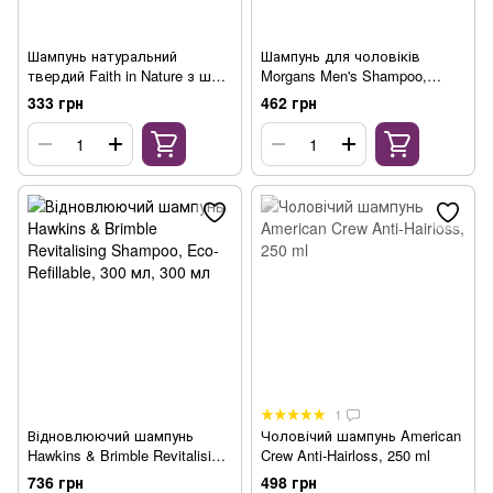
Шампунь натуральний
Шампунь для чоловіків
твердий Faith in Nature з ши
Morgans Men's Shampoo,
та арганою, 85 г
250мл
333 грн
462 грн
1
Відновлюючий шампунь
Чоловічий шампунь American
Hawkins & Brimble Revitalising
Crew Anti-Hairloss, 250 ml
Shampoo, Eco-Refillable, 300
736 грн
498 грн