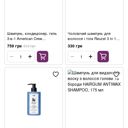
Шампунь, кондиціонер, гель
Чоловічий шампунь для
3-в-1 American Crew
волосся і тіла Reuzel 3 in 1
Energizing Shampoo,
tea tree 100 мл
759 грн
330 грн
812 грн
Conditioner and Body wash
Ginger Tea, 450 мл