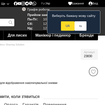
Рус
Укр
Бажання
Вхід
Ще
Графік роботи:
Прийом замовлень 24/7
Виберіть бажану мову сайту
Мій кошик
Пн-Пт:
10:00–19:00
Сб:
12:00–18:00
UA
ru
Нд:
12:00--15:00
Для лисих
Манікюр і педикюр
Бренди
ess Shaving Solution
Артикул
23830
для відображення накопичувальної знижки
мити, коли з'явиться
Оплата
Гарантія
Повернення