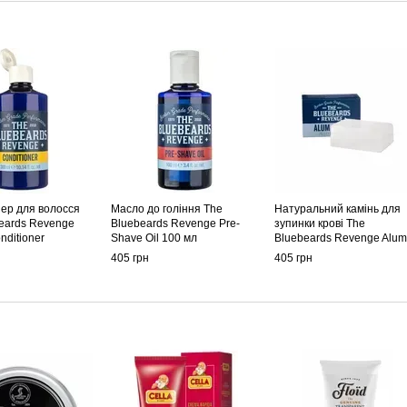
ер для волосся
Масло до гоління The
Натуральний камінь для
eards Revenge
Bluebeards Revenge Pre-
зупинки крові The
nditioner
Shave Oil 100 мл
Bluebeards Revenge Alum
Block
405 грн
405 грн