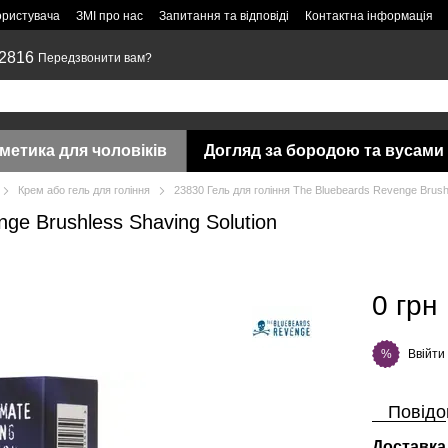
ористувача
ЗМІ про нас
Запитання та відповіді
Контактна інформація
 2816
Передзвонити вам?
метика для чоловіків
Догляд за бородою та вусами
Крем або гель для гоління
23830 Гель для гоління The Bluebeards Revenge Brushl
ge Brushless Shaving Solution
0 грн
Ввійти
%
Повідо
Доставка