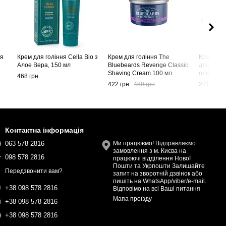
ня
Крем для гоління Cella Bio з
Крем для гоління The
Крем для 
Алое Вера, 150 мл
Bluebeards Revenge Classic
для жорс
Shaving Cream 100 мл
олією са
468 грн
лінія), 1
422 грн
489 грн
221 грн
Контактна інформація
063 578 2816
Ми працюємо! Відправляємо
замовлення з м. Києва на
098 578 2816
працюючі відділення Нової
Пошти та Укрпошти Залишайте
Передзвонити вам?
запит на зворотній дзвінок або
пишіть на WhatsApp/viber/e-mail.
+38 098 578 2816
Відповімо на всі Ваші питання
Мапа проїзду
+38 098 578 2816
+38 098 578 2816