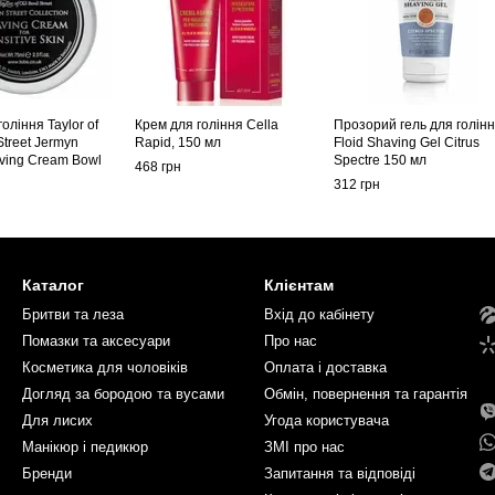
оління Taylor of
Крем для гоління Cella
Прозорий гель для голін
Street Jermyn
Rapid, 150 мл
Floid Shaving Gel Citrus
aving Cream Bowl
Spectre 150 мл
468 грн
312 грн
Каталог
Клієнтам
Бритви та леза
Вхід до кабінету
Помазки та аксесуари
Про нас
Косметика для чоловіків
Оплата і доставка
Догляд за бородою та вусами
Обмін, повернення та гарантія
Для лисих
Угода користувача
Манікюр і педикюр
ЗМІ про нас
Бренди
Запитання та відповіді