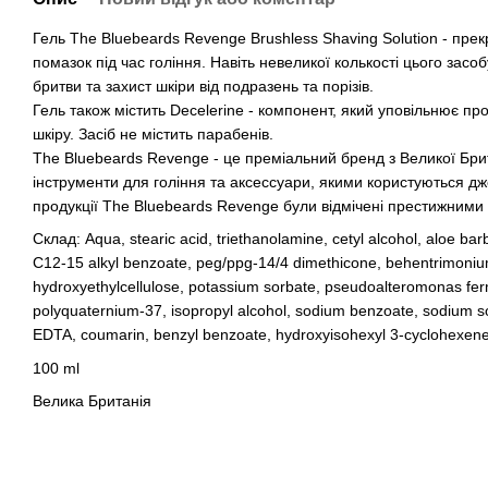
Гель The Bluebeards Revenge Brushless Shaving Solution - прек
помазок під час гоління. Навіть невеликої колькості цього зас
бритви та захист шкіри від подразень та порізів.
Гель також містить Decelerine - компонент, який уповільнює пр
шкіру. Засіб не містить парабенів.
The Bluebeards Revenge - це преміальний бренд з Великої Брит
інструменти для гоління та аксессуари, якими користуються дже
продукції The Bluebeards Revenge були відмічені престижним
Склад: Aqua, stearic acid, triethanolamine, cetyl alcohol, aloe ba
C12-15 alkyl benzoate, peg/ppg-14/4 dimethicone, behentrimonium
hydroxyethylcellulose, potassium sorbate, pseudoalteromonas ferm
polyquaternium-37, isopropyl alcohol, sodium benzoate, sodium sor
EDTA, coumarin, benzyl benzoate, hydroxyisohexyl 3-cyclohexene 
100 ml
Велика Британія