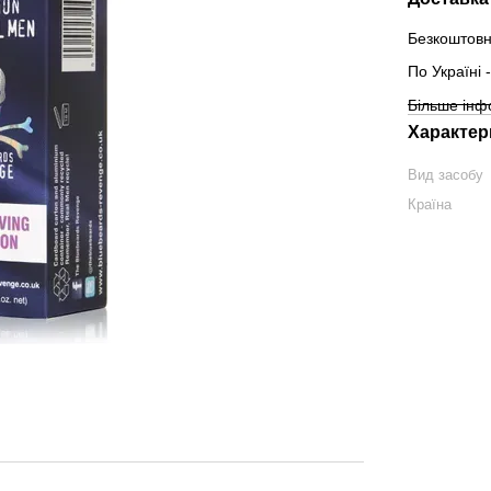
Безкоштовн
По Україні
Більше інф
Характер
Вид засобу
Країна