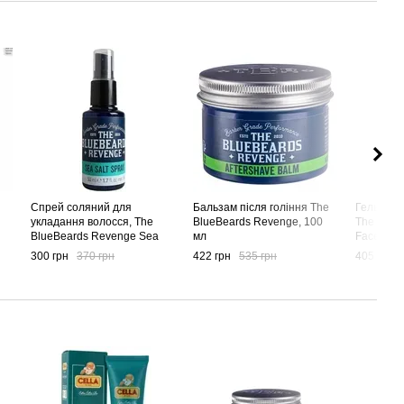
Спрей соляний для
Бальзам після гоління The
Гель для
укладання волосся, The
BlueBeards Revenge, 100
The Blue
BlueBeards Revenge Sea
мл
Face Was
Salt Spray, 50 мл
300 грн
370 грн
422 грн
535 грн
405 грн