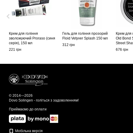
Крем для гоління
Гель для гоління прозорий
Крем для г
зволожуючий Proraso (синя
Floid Vetyver Splash 150 мл
Old Bond 
серія), 150 мл
Street Sh
312 грн
75ml
221 грн
676 грн
© 2014—2026
Dovo Solingen - голіться з задоволенням!
Приймаємо до оплати
Мобільна версія