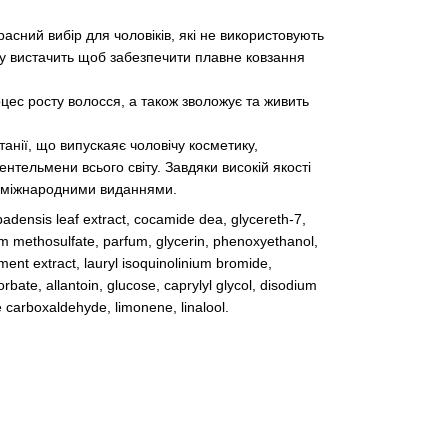
расний вибір для чоловіків, які не використовують
обу вистачить щоб забезпечити плавне ковзання
оцес росту волосся, а також зволожує та живить
анії, що випускаяє чоловічу косметику,
нтельмени всього світу. Завдяки високій якості
и міжнародними виданнями.
rbadensis leaf extract, cocamide dea, glycereth-7,
 methosulfate, parfum, glycerin, phenoxyethanol,
ent extract, lauryl isoquinolinium bromide,
bate, allantoin, glucose, caprylyl glycol, disodium
carboxaldehyde, limonene, linalool.