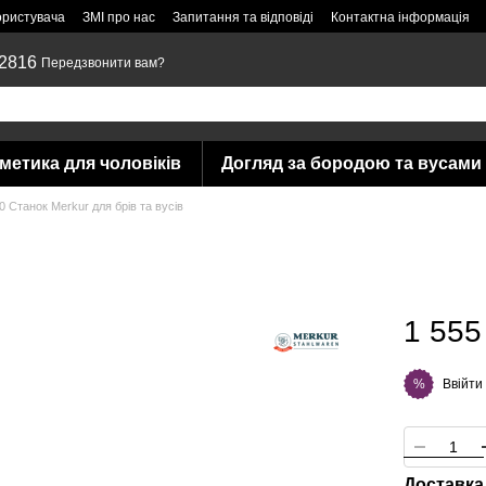
ористувача
ЗМІ про нас
Запитання та відповіді
Контактна інформація
 2816
Передзвонити вам?
метика для чоловіків
Догляд за бородою та вусами
 Станок Merkur для брів та вусів
1 555
Ввійти
%
Доставка