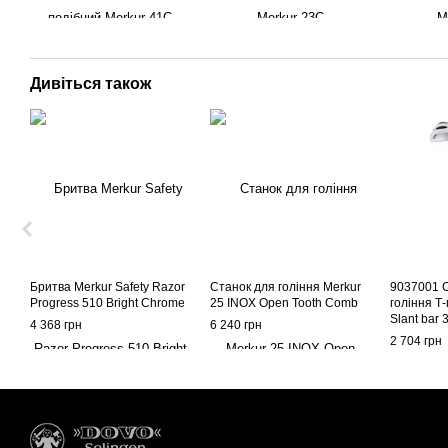
Дивіться також
Бритва Merkur Safety Razor
Станок для гоління Merkur
9037001 
Progress 510 Bright Chrome
25 INOX Open Tooth Comb
гоління Т
Slant bar 
4 368 грн
6 240 грн
2 704 грн