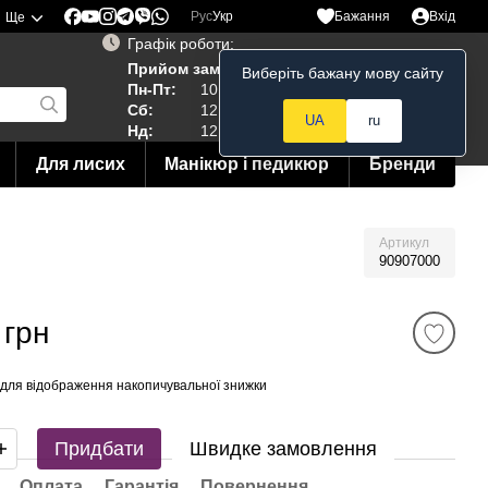
Рус
Укр
Бажання
Вхід
Ще
Графік роботи:
Прийом замовлень 24/7
Виберіть бажану мову сайту
Мій кошик
Пн-Пт:
10:00–19:00
Сб:
12:00–18:00
UA
ru
Нд:
12:00--15:00
Для лисих
Манікюр і педикюр
Бренди
Артикул
90907000
 грн
для відображення накопичувальної знижки
Придбати
Швидке замовлення
Оплата
Гарантія
Повернення