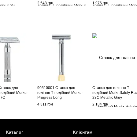
2 548 грн
1 976 грн
Станок для
90510001 Станок для
Станок для гоління Т-
-подібний Merkur
гоління Т-подібний Merkur
подібний Merkr Safety Ra
37C
Progress Long
23C Metallic Grey
4 311 грн
2 184 грн
Каталог
Клієнтам