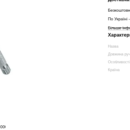
Безкоштовн
По Україні
Більше інф
Характер
Назва
Довжина ру
Особливості
Країна