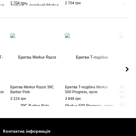
2 704 грн
2 704 грн
Бритва Merkur Razor 39C
Бритва Т-подібна Merkur
9034001 
zor
Barber Pole
500 Progress, хром
гоління Т
34C
3 224 грн
3 848 грн
2 704 грн
Контактна інформація