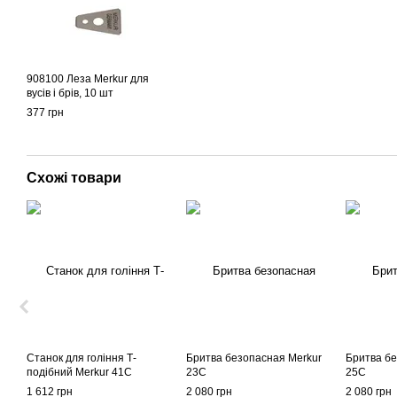
908100 Леза Merkur для
вусів і брів, 10 шт
377 грн
Схожі товари
Станок для гоління Т-
Бритва безопасная Merkur
Бритва бе
подібний Merkur 41С
23C
25C
1 612 грн
2 080 грн
2 080 грн