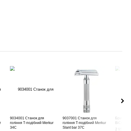
9034001 Станок для
9037001 Станок для
Бритва к
r
гоління Т-подібний Merkur
гоління Т-подібний Merkur
BiColor A
34C
Slant bar 37C
2 958 грн