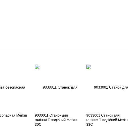
зопасная Merkur
9030011 Станок для
9033001 Станок для
гоління Т-подібний Merkur
гоління Т-подібний Merku
30C
33C