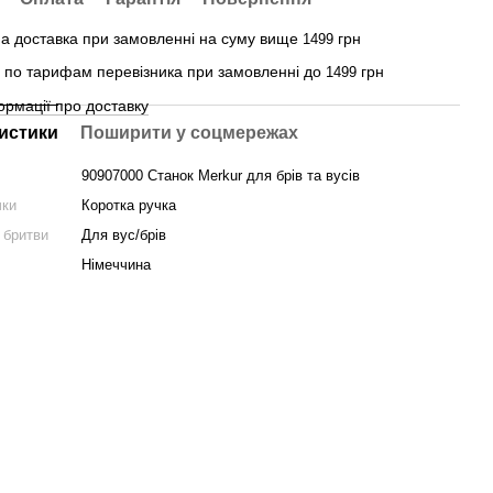
а доставка при замовленні на суму вище
грн
1499
 - по тарифам перевізника при замовленні до
грн
1499
ормації про доставку
истики
Поширити у соцмережах
90907000 Станок Merkur для брів та вусів
чки
Коротка ручка
 бритви
Для вус/брів
Німеччина