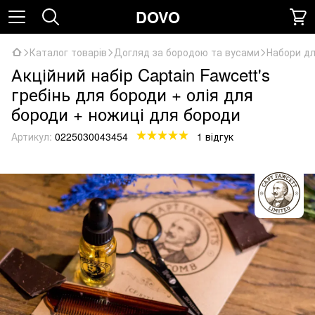
DOVO
Каталог товарів
Догляд за бородою та вусами
Набори дл
Акційний набір Captain Fawcett's
гребінь для бороди + олія для
бороди + ножиці для бороди
Артикул:
0225030043454
1 відгук