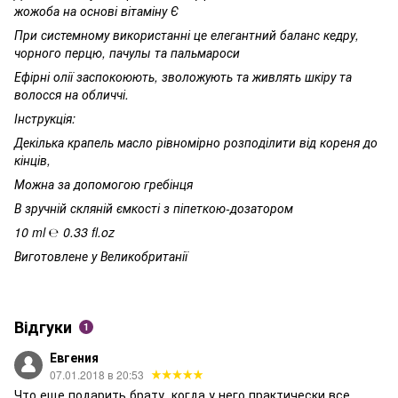
жожоба на основі вітаміну Є
При системному використанні це елегантний баланс кедру,
чорного перцю, пачулы та пальмароси
Ефірні олії заспокоюють, зволожують та живлять шкіру та
волосся на обличчі.
Інструкція:
Декілька крапель масло рівномірно розподілити від кореня до
кінців,
Можна за допомогою гребінця
В зручній скляній ємкості з піпеткою-дозатором
10 ml ℮ 0.33 fl.oz
Виготовлене у Великобританії
Відгуки
1
Евгения
07.01.2018 в 20:53
Что еще подарить брату, когда у него практически все