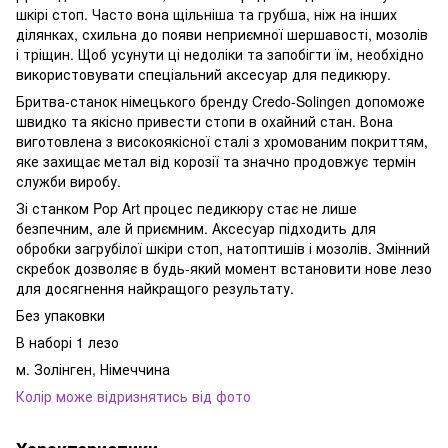
шкірі стоп. Часто вона щільніша та грубша, ніж на інших
ділянках, схильна до появи неприємної шершавості, мозолів
і тріщин. Щоб усунути ці недоліки та запобігти їм, необхідно
використовувати спеціальний аксесуар для педикюру.
Бритва-станок німецького бренду Credo-Solingen допоможе
швидко та якісно привести стопи в охайний стан. Вона
виготовлена з високоякісної сталі з хромованим покриттям,
яке захищає метал від корозії та значно продовжує термін
служби виробу.
Зі станком Pop Art процес педикюру стає не лише
безпечним, але й приємним. Аксесуар підходить для
обробки загрубілої шкіри стоп, натоптишів і мозолів. Змінний
скребок дозволяє в будь-який момент встановити нове лезо
для досягнення найкращого результату.
Без упаковки
В наборі 1 лезо
м. Золінген, Німеччина
Колір може відризнятись від фото