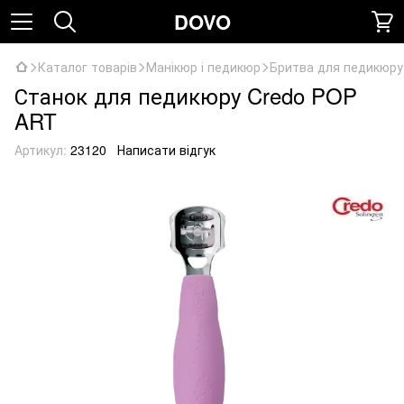
DOVO
Каталог товарів
Манікюр і педикюр
Бритва для педикюру
Станок для педикюру Credo POP
ART
Артикул:
23120
Написати відгук