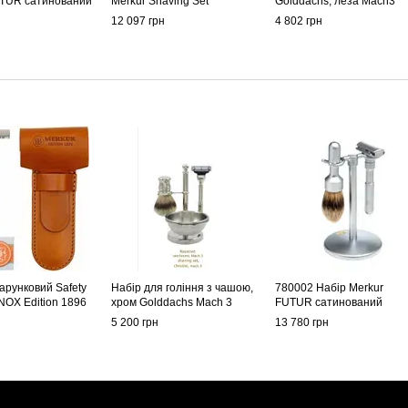
UTUR сатинований
Merkur Shaving Set
Golddachs, леза Mach3
н
12 097 грн
4 802 грн
арунковий Safety
Набір для гоління з чашою,
780002 Набір Merkur
INOX Edition 1896
хром Golddachs Mach 3
FUTUR сатинований
5 200 грн
13 780 грн