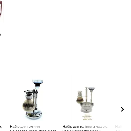
а
о,
Набір для гоління
Набір для гоління з чашою,
Набір для