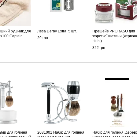
ішний рушник для
Леза Derby Extra, 5 шт.
Прешейв PRORASO для
0х100 Captain
жорсткої щетини (червон
29 грн
лінія)
322 грн
бір для гоління
2081001 Набір для гоління
Набір для гоління, дерев