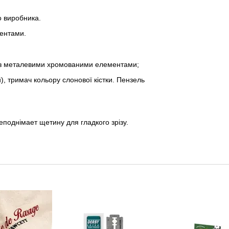
о виробника.
ментами.
тки з металевими хромованими елементами;
, тримач кольору слонової кістки. Пензель
еподнімает щетину для гладкого зрізу.