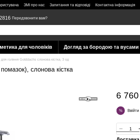
ористувача
ЗМІ про нас
Запитання та відповіді
Контактна інформація
 2816
Передзвонити вам?
метика для чоловіків
Догляд за бородою та вусами
 для гоління Golddachs слонова кістка, 3 од
 помазок), слонова кістка
6 760
Ввійти
%
Доставка