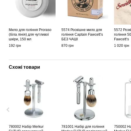
Мило для гоління Proraso
5574 Роскішне мило для
5572 Розк
(біла лінія) для чутливої
гоління Captain Fawcett’s
гоління 5
шкіри, 150 мл
БЕЗ ЧАШІ
Fawcett’s
192 грн
870 грн
1 020 грн
Схожі товари
780002 Набір Merkur
781001 Набір для гоління
750002 На