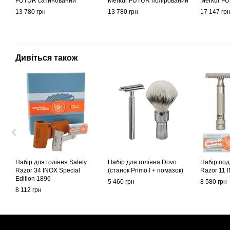
FUTUR сатинований
Merkur FUTUR полірований
Merkur F
13 780 грн
13 780 грн
17 147 гр
Дивіться також
Набір для гоління Safety
Набір для гоління Dovo
Набір под
Razor 34 INOX Special
(станок Primo І + помазок)
Razor 11 
Edition 1896
5 460 грн
8 580 грн
8 112 грн