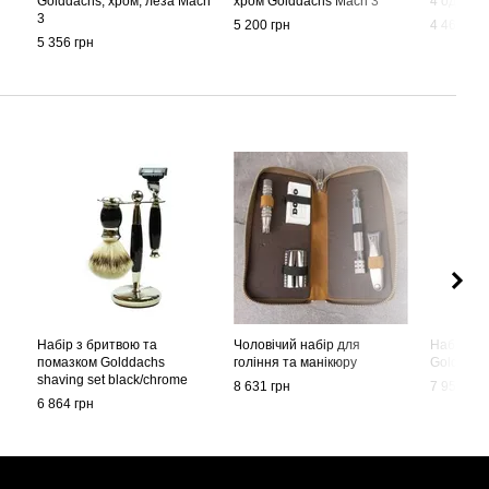
Golddachs, хром, леза Mach
хром Golddachs Mach 3
4 од, Gol
3
5 200 грн
4 462 грн
5 356 грн
Набір з бритвою та
Чоловічий набір для
Набір дл
помазком Golddachs
гоління та манікюру
Golddach
shaving set black/chrome
8 631 грн
7 956 грн
MACH 3
6 864 грн