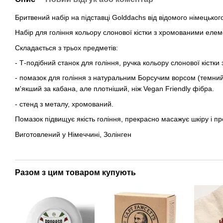
Бритвений набір на підставці Golddachs від відомого німецьког
Набір для гоління кольору слонової кістки з хромованими еле
Складається з трьох предметів:
- Т-подібний станок для гоління, ручка кольору слонової кіс
- помазок для гоління з натуральним Борсучим ворсом (темний)
м'якший за кабана, але плотніший, ніж Vegan Friendly фібра.
- стенд з металу, хромований.
Помазок підвищує якість гоління, прекрасно масажує шкіру і пр
Виготовлений у Німеччині, Золінген
Разом з цим товаром купують