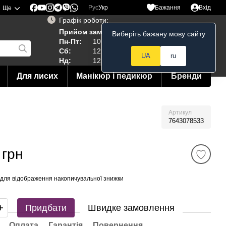
Рус
Укр
Бажання
Вхід
Ще
Графік роботи:
Прийом замовлень 24/7
Виберіть бажану мову сайту
Мій кошик
Пн-Пт:
10:00–19:00
Сб:
12:00–18:00
UA
ru
Нд:
12:00--15:00
Для лисих
Манікюр і педикюр
Бренди
Артикул
7643078533
 грн
для відображення накопичувальної знижки
Придбати
Швидке замовлення
Оплата
Гарантія
Повернення