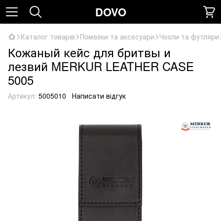
DOVO
Каталог товарів
Помазки та аксесуари
Чохли та футляри
Кожаный кейс для бритвы и
лезвий MERKUR LEATHER CASE
5005
Артикул:
5005010
Написати відгук