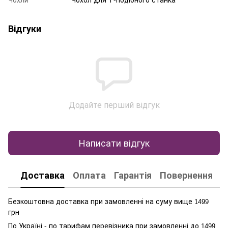
Відгуки
Додайте перший відгук
Написати відгук
Доставка
Оплата
Гарантія
Повернення
К
Безкоштовна доставка при замовленні на суму вище
1499
грн
По Україні - по тарифам перевізника при замовленні до
1499