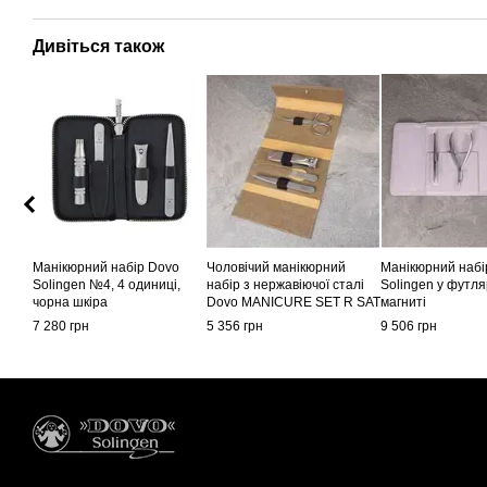
Дивіться також
Манікюрний набір Dovo
Чоловічий манікюрний
Манікюрний набі
Solingen №4, 4 одиниці,
набір з нержавіючої сталі
Solingen у футля
чорна шкіра
Dovo MANICURE SET R SAT
магниті
VEGAN wash paper
7 280 грн
5 356 грн
9 506 грн