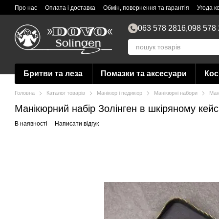
Перейти до основного контенту
Про нас
Оплата і доставка
Обмін, повернення та гарантія
Угода к
Блог українською
063 578 2816,
098 578
Бритви та леза
Помазки та аксесуари
Кос
Головна
Каталог товарів
Манікюр і педикюр
Манікюрні набори
Ман
Манікюрний набір Золінген в шкіряному кейс
В наявності
Написати відгук