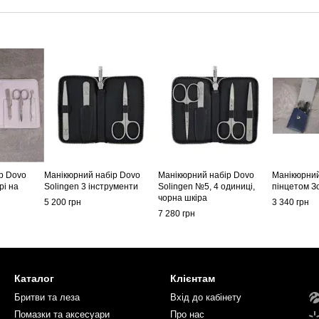
р Dovo
Манікюрний набір Dovo
Манікюрний набір Dovo
Манікюрний
рі на
Solingen 3 інструменти
Solingen №5, 4 одиниці,
пінцетом З
чорна шкіра
5 200 грн
3 340 грн
7 280 грн
Каталог
Клієнтам
Бритви та леза
Вхід до кабінету
Помазки та аксесуари
Про нас