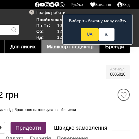
Рус
Укр
Бажання
Вхід
Графік роботи:
Прийом замовлень 24/7
Виберіть бажану мову сайту
Мій кошик
Пн-Пт:
10:00–19:00
Сб:
12:00–18:00
UA
ru
Нд:
12:00--15:00
Для лисих
Манікюр і педикюр
Бренди
Артикул
8086016
2 грн
для відображення накопичувальної знижки
Придбати
Швидке замовлення
Оплата
Гарантія
Повернення