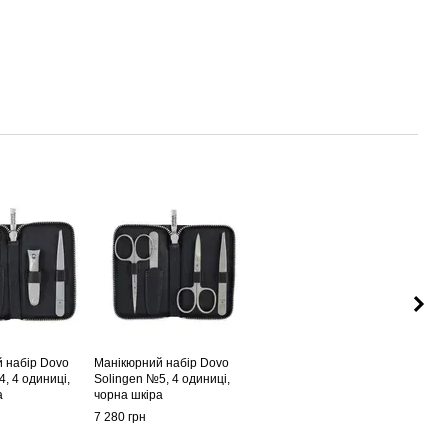
 набір Dovo
Манікюрний набір Dovo
, 4 одиниці,
Solingen №5, 4 одиниці,
а
чорна шкіра
7 280 грн