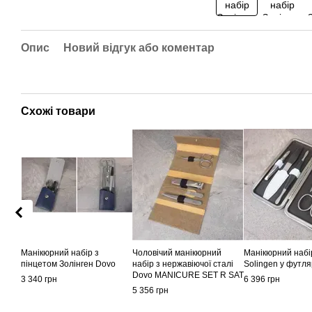
Опис
Новий відгук або коментар
Схожі товари
Манікюрний набір з
Чоловічий манікюрний
Манікюрний набі
пінцетом Золінген Dovo
набір з нержавіючої сталі
Solingen у футля
Dovo MANICURE SET R SAT
3 340 грн
6 396 грн
VEGAN wash paper
5 356 грн