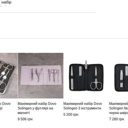
р Dovo
Манікюрний набір Dovo
Манікюрний набір Dovo
Манікюрний
рі
Solingen у футлярі на
Solingen 3 інструменти
Solingen №4
магниті
чорна шкір
5 200 грн
9 506 грн
7 280 грн