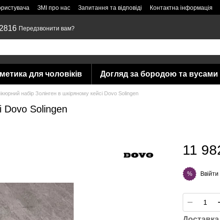
ористувача
ЗМІ про нас
Запитання та відповіді
Контактна інформація
 2816
Передзвонити вам?
метика для чоловіків
Догляд за бородою та вусами
ікюрний набір Золінген в шкіряному кейсі Dovo Solingen
і Dovo Solingen
11 98
Ввійти
%
Доставка