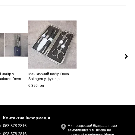
 набір з
Манікюрний набір Dovo
олінген Dovo
Solingen у футлярі
6 396 грн
Контактна інформація
063 578 2816
Ми працюємо! Відправляємо
замовлення з м. Києва на
098 578 2816
працюючі відділення Нової